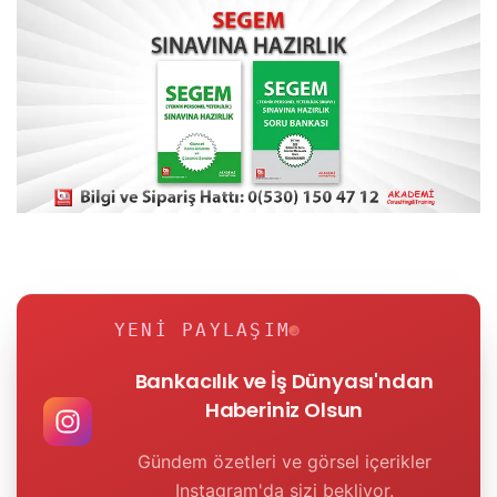
YENI PAYLAŞIM
Bankacılık ve İş Dünyası'ndan
Haberiniz Olsun
Gündem özetleri ve görsel içerikler
Instagram'da sizi bekliyor.