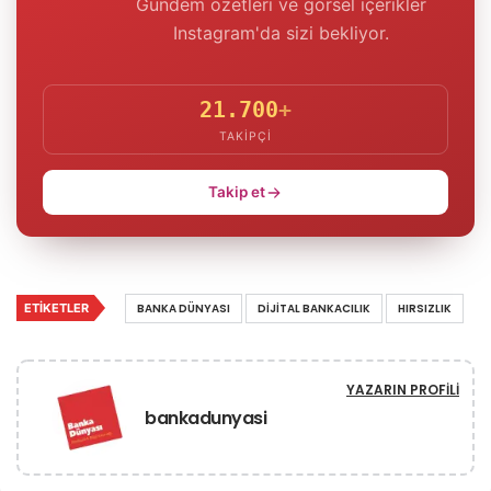
Gündem özetleri ve görsel içerikler
Instagram'da sizi bekliyor.
21.700
+
TAKIPÇI
Takip et
ETIKETLER
BANKA DÜNYASI
DIJITAL BANKACILIK
HIRSIZLIK
YAZARIN PROFILI
bankadunyasi