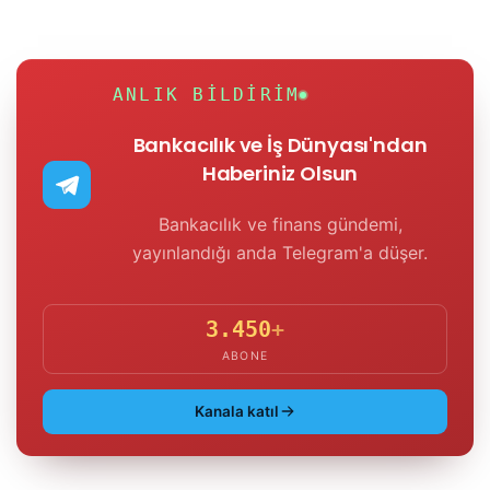
ANLIK BILDIRIM
Bankacılık ve İş Dünyası'ndan
Haberiniz Olsun
Bankacılık ve finans gündemi,
yayınlandığı anda Telegram'a düşer.
3.450
+
ABONE
Kanala katıl