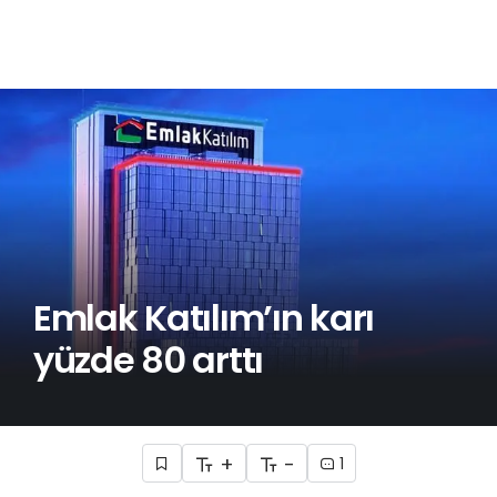
Emlak Katılım’ın karı
yüzde 80 arttı
+
-
1