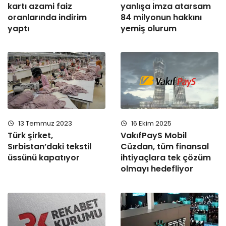
kartı azami faiz
yanlışa imza atarsam
oranlarında indirim
84 milyonun hakkını
yaptı
yemiş olurum
13 Temmuz 2023
16 Ekim 2025
Türk şirket,
VakıfPayS Mobil
Sırbistan’daki tekstil
Cüzdan, tüm finansal
üssünü kapatıyor
ihtiyaçlara tek çözüm
olmayı hedefliyor