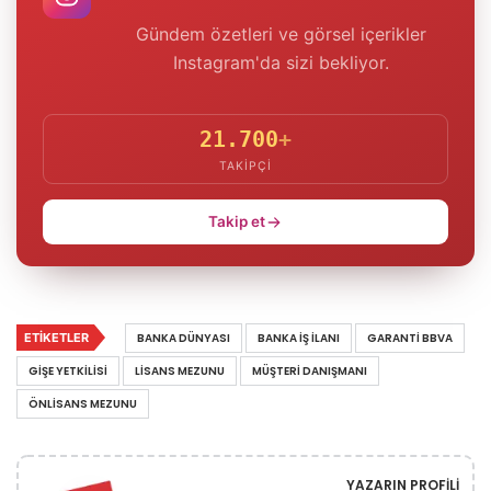
Gündem özetleri ve görsel içerikler
Instagram'da sizi bekliyor.
21.700
+
TAKIPÇI
Takip et
ETIKETLER
BANKA DÜNYASI
BANKA IŞ ILANI
GARANTI BBVA
GIŞE YETKILISI
LISANS MEZUNU
MÜŞTERI DANIŞMANI
ÖNLISANS MEZUNU
YAZARIN PROFILI