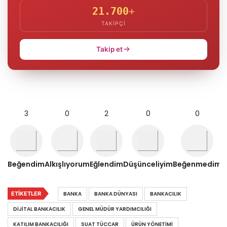
21.700
+
TAKIPÇI
Takip et
3
0
2
0
0
Beğendim
Alkışlıyorum
Eğlendim
Düşünceliyim
Beğenmedim
ETIKETLER
BANKA
BANKA DÜNYASI
BANKACILIK
DIJITAL BANKACILIK
GENEL MÜDÜR YARDIMCILIĞI
KATILIM BANKACILIĞI
SUAT TÜCCAR
ÜRÜN YÖNETIMI