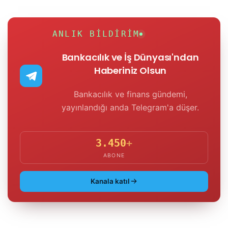
ANLIK BILDIRIM
Bankacılık ve İş Dünyası'ndan
Haberiniz Olsun
Bankacılık ve finans gündemi,
yayınlandığı anda Telegram'a düşer.
3.450
+
ABONE
Kanala katıl