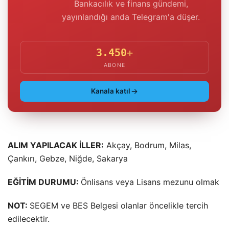
Bankacılık ve finans gündemi,
yayınlandığı anda Telegram'a düşer.
3.450
+
ABONE
Kanala katıl
ALIM YAPILACAK İLLER:
Akçay, Bodrum, Milas,
Çankırı, Gebze, Niğde, Sakarya
EĞİTİM DURUMU:
Önlisans veya Lisans mezunu olmak
NOT:
SEGEM ve BES Belgesi olanlar öncelikle tercih
edilecektir.