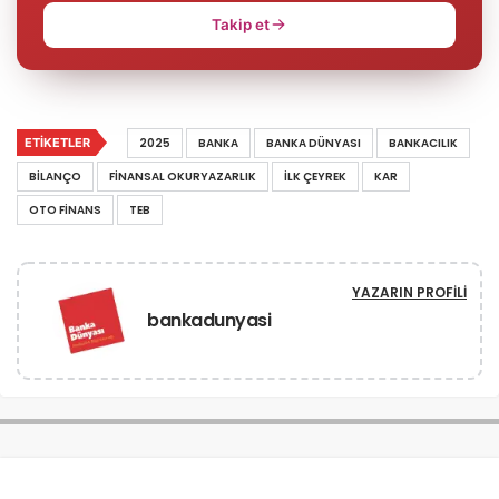
Takip et
ETIKETLER
2025
BANKA
BANKA DÜNYASI
BANKACILIK
BILANÇO
FINANSAL OKURYAZARLIK
ILK ÇEYREK
KAR
OTO FINANS
TEB
YAZARIN PROFILI
bankadunyasi