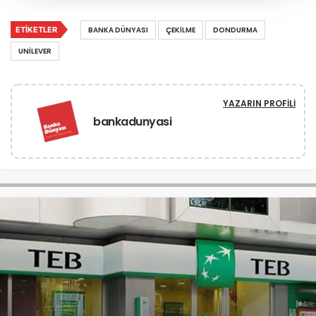
ETIKETLER
BANKA DÜNYASI
ÇEKILME
DONDURMA
UNILEVER
YAZARIN PROFILI
bankadunyasi