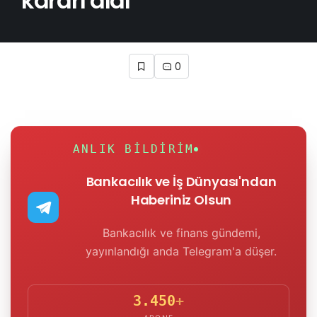
kararı aldı
0
ANLIK BILDIRIM
Bankacılık ve İş Dünyası'ndan
Haberiniz Olsun
Bankacılık ve finans gündemi,
yayınlandığı anda Telegram'a düşer.
3.450
+