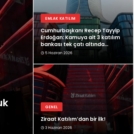
EMLAK KATILIM
Cumhurbaşkanı Recep Tayyip
Erdoğan: Kamuya ait 3 katılım
bankası tek çatı altında
birleştiriliyor
5 Haziran 2026
uk
GENEL
Ziraat Katılım’dan bir ilk!
3 Haziran 2026