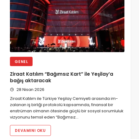
GENEL
Ziraat Katılım “Bağımsız Kart” ile Yeşilay’a
bağış aktaracak
28 Nisan 2026
Ziraat Katılım ile Türkiye Ye­şilay Cemiyeti arasında im­
zalanan iş birliği protokolü kap­samında, finansal bir
enstrüman olmanın ötesinde güçlü bir sos­yal sorumluluk
vizyonunu temsil eden “Bağımsız…
DEVAMINI OKU