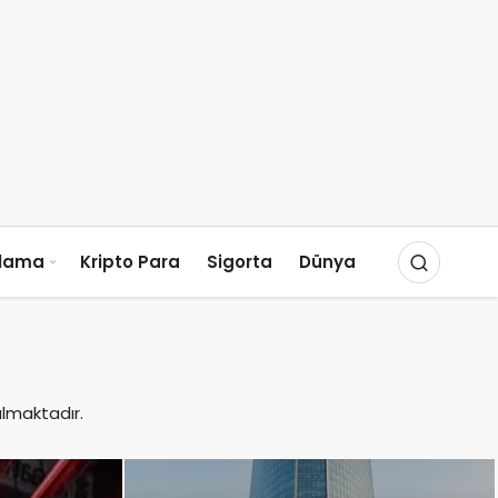
slama
Kripto Para
Sigorta
Dünya
almaktadır.