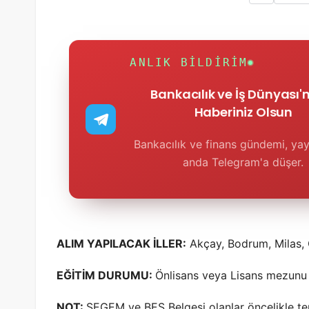
ANLIK BILDIRIM
Bankacılık ve İş Dünyası
Haberiniz Olsun
Bankacılık ve finans gündemi, yay
anda Telegram'a düşer.
ALIM YAPILACAK İLLER:
Akçay, Bodrum, Milas, 
EĞİTİM DURUMU:
Önlisans veya Lisans mezunu
NOT:
SEGEM ve BES Belgesi olanlar öncelikle ter