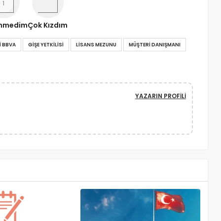
nmedim
Çok Kızdım
 BBVA
GIŞE YETKILISI
LISANS MEZUNU
MÜŞTERI DANIŞMANI
YAZARIN PROFILI