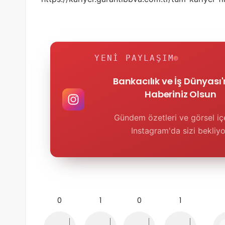
YENI PAYLAŞIM
Bankacılık ve İş Dünyası
Haberiniz Olsun
Gündem özetleri ve görsel içe
Instagram'da sizi bekliyo
0
1
0
1