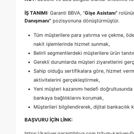
İŞ TANIMI:
Garanti BBVA, “
Gişe Asistanı”
rolünü
Danışmanı”
pozisyonuna dönüştürmüştür.
Tüm müşterilere para yatırma ve çekme, ödem
nakit işlemlerinde hizmet sunmak,
Belirli segmentlerdeki müşterilere ürün tanıt
Gerekli durumlarda müşteri ziyaretlerini ger
Sahip olduğu sertifikalara göre, hizmet verme
aktivitelerini gerçekleştirmek,
Yeni müşteri kazanımı hedefi doğrultusunda
bankaya bağlılıklarını korumak,
Müşterileri bilgilendirerek, dijital bankacılık
BAŞVURU İÇİN LİNK:
https://kariyer.garantibbva.com.tr/tum-kariyer-f