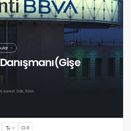
nular
i Danışmanı(Gişe
 süresi: 0dk, 53sn
-
0