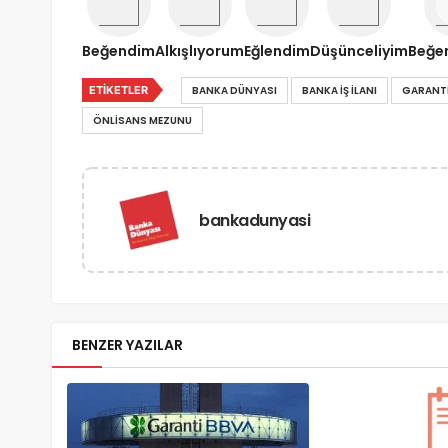
Beğendim
Alkışlıyorum
Eğlendim
Düşünceliyim
Beğe
ETIKETLER
BANKA DÜNYASI
BANKA IŞ ILANI
GARANTI
ÖNLISANS MEZUNU
bankadunyasi
BENZER YAZILAR