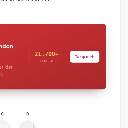
'ndan
21.700
+
Takip et
TAKIPÇI
rikler
r.
0
0