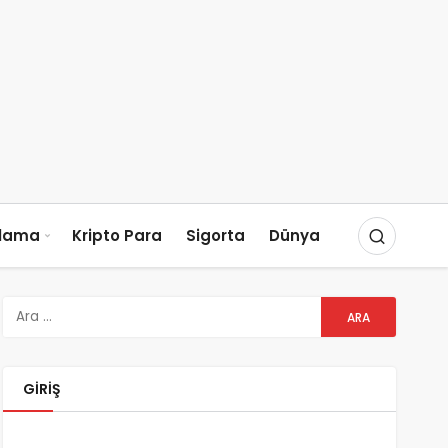
slama
Kripto Para
Sigorta
Dünya
GIRIŞ