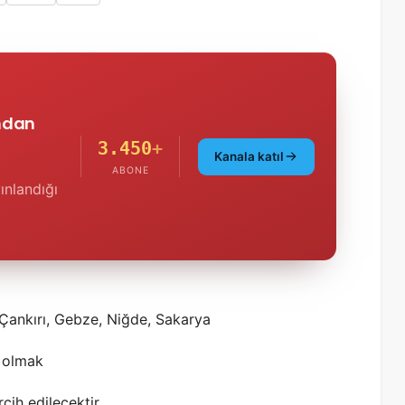
'ndan
3.450
+
Kanala katıl
ABONE
ınlandığı
Çankırı, Gebze, Niğde, Sakarya
 olmak
cih edilecektir.