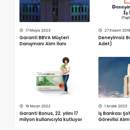
17 Mayıs 2023
27 Kasım 201
Garanti BBVA Müşteri
Deneyimsiz Ba
Danışmanı Alım İlanı
Adet)
19 Nisan 2022
1 Aralık 2023
Garanti Bonus, 22. yılını 17
İş Bankası Şo
milyon kullanıcıyla kutluyor
Görevlisi Alım 