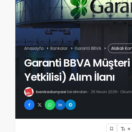
Anasayfa
Bankalar
Garanti BBVA
Alakalı Ko
Garanti BBVA Müşter
Yetkilisi) Alım İlanı
bankadunyasi
tarafından
25 Nisan 2025
Okuma
+