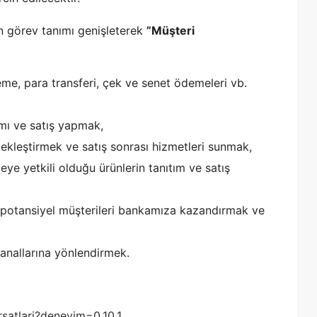
n görev tanımı genişleterek
”Müşteri
e, para transferi, çek ve senet ödemeleri vb.
ımı ve satış yapmak,
çekleştirmek ve satış sonrası hizmetleri sunmak,
ye yetkili olduğu ürünlerin tanıtım ve satış
 potansiyel müşterileri bankamıza kazandırmak ve
 kanallarına yönlendirmek.
irsatlari?deneyim=0,10,1