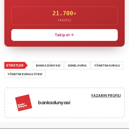
21.700
+
TAKIPÇI
Takip et
ETIKETLER
BANKA DÜNYASI
GENEL KURUL
YÖNETIM KURULU
YÖNETIM KURULU ÜYESI
YAZARIN PROFILI
bankadunyasi