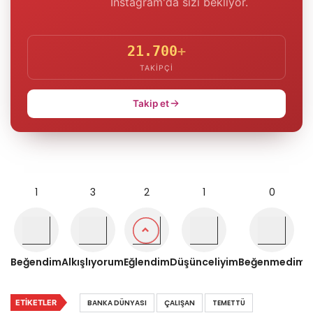
Instagram'da sizi bekliyor.
21.700
+
TAKIPÇI
Takip et
1
3
2
1
0
Beğendim
Alkışlıyorum
Eğlendim
Düşünceliyim
Beğenmedim
ETIKETLER
BANKA DÜNYASI
ÇALIŞAN
TEMETTÜ