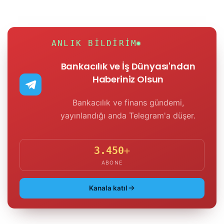
ANLIK BILDIRIM
Bankacılık ve İş Dünyası'ndan
Haberiniz Olsun
Bankacılık ve finans gündemi,
yayınlandığı anda Telegram'a düşer.
3.450
+
ABONE
Kanala katıl