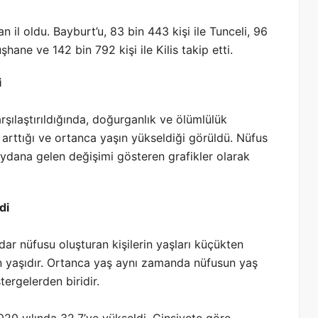
n il oldu. Bayburt’u, 83 bin 443 kişi ile Tunceli, 96
şhane ve 142 bin 792 kişi ile Kilis takip etti.
i
rşılaştırıldığında, doğurganlık ve ölümlülük
 arttığı ve ortanca yaşın yükseldiği görüldü. Nüfus
eydana gelen değişimi gösteren grafikler olarak
di
r nüfusu oluşturan kişilerin yaşları küçükten
n yaşıdır. Ortanca yaş aynı zamanda nüfusun yaş
ergelerden biridir.
020 yılında 32,7’ye yükseldi. Cinsiyete göre