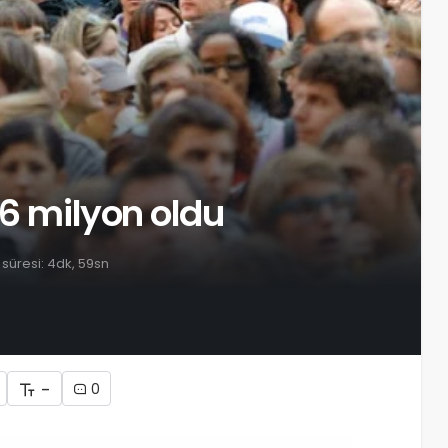
.6 milyon oldu
üresi: 4dk, 59sn
-
0