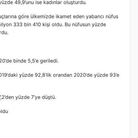
yüzde 49,9’unu ise kadınlar oluşturdu.
uçlarına göre ülkemizde ikamet eden yabancı nüfus
 milyon 333 bin 410 kişi oldu. Bu nüfusun yüzde
rdu.
20’de binde 5,5’e geriledi.
2019’daki yüzde 92,8’lik orandan 2020’de yüzde 93’e
,2’den yüzde 7’ye düştü.
oldu