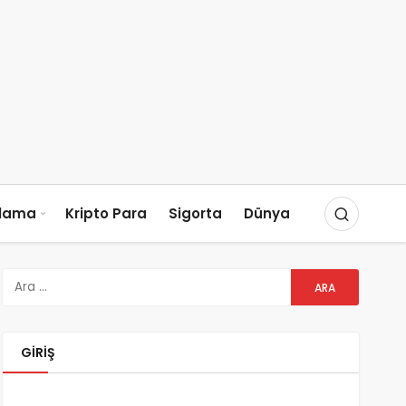
slama
Kripto Para
Sigorta
Dünya
GIRIŞ