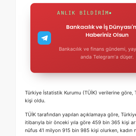
ANLIK BILDIRIM
Bankacılık ve İş Dünyası
Haberiniz Olsun
Bankacılık ve finans gündemi, yay
anda Telegram'a düşer.
Türkiye İstatistik Kurumu (TÜİK) verilerine göre
kişi oldu.
TÜİK tarafından yapılan açıklamaya göre, Türkiye
itibarıyla bir önceki yıla göre 459 bin 365 kişi a
nüfus 41 milyon 915 bin 985 kişi olurken, kadın n