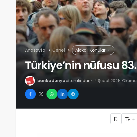
Anasayfa
Genel
Alakalı Konular
Türkiye’nin nüfusu 83
bankadunyasi
tarafından
4 Şubat 2021
Okuma s
+