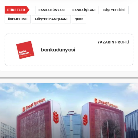
ETIKETLER
BANKA DÜNYASI
BANKA IŞ ILANI
GIŞE YETKILISI
İİBF MEZUNU
MÜŞTERI DANIŞMANI
ŞUBE
YAZARIN PROFILI
bankadunyasi