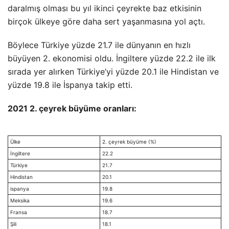
daralmış olması bu yıl ikinci çeyrekte baz etkisinin
birçok ülkeye göre daha sert yaşanmasına yol açtı.
Böylece Türkiye yüzde 21.7 ile dünyanın en hızlı
büyüyen 2. ekonomisi oldu. İngiltere yüzde 22.2 ile ilk
sırada yer alırken Türkiye’yi yüzde 20.1 ile Hindistan ve
yüzde 19.8 ile İspanya takip etti.
2021 2. çeyrek büyüme oranları:
Ülke
2. çeyrek büyüme (%)
İngiltere
22.2
Türkiye
21.7
Hindistan
20.1
ispanya
19.8
Meksika
19.6
Fransa
18.7
Şili
18.1