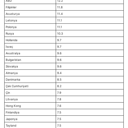
ABD
12.2
Filipinler
11.8
Avusturya
11.4
Letonya
11.1
Polonya
11.1
Rusya
10.3
Hollanda
9.7
İsveç
9.7
Avustralya
9.6
Bulgaristan
9.6
Slovakya
9.6
Almanya
9.4
Danimarka
8.5
Çek Cumhuriyeti
8.2
Çin
7.9
Litvanya
7.8
Hong Kong
7.6
Finlandiya
7.5
Japonya
7.5
Tayland
7.5