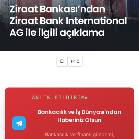
Ziraat Bankası’ndan
Ziraat Bank International
AG ile ilgili açıklama
0
ANLIK BILDIRIM
Bankacılık ve İş Dünyası'ndan
Haberiniz Olsun
Bankacılık ve finans gündemi,