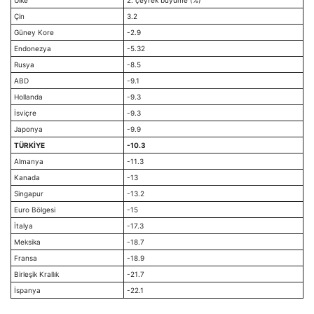
Çin
3.2
Güney Kore
-2.9
Endonezya
-5.32
Rusya
-8.5
ABD
-9.1
Hollanda
-9.3
İsviçre
-9.3
Japonya
-9.9
TÜRKİYE
-10.3
Almanya
-11.3
Kanada
-13
Singapur
-13.2
Euro Bölgesi
-15
İtalya
-17.3
Meksika
-18.7
Fransa
-18.9
Birleşik Krallık
-21.7
İspanya
-22.1