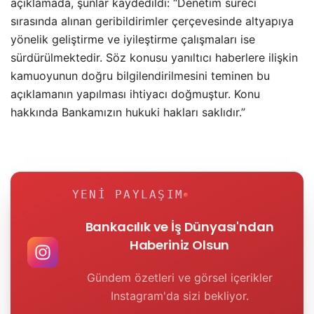
açıklamada, şunlar kaydedildi: “Denetim süreci
sırasında alınan geribildirimler çerçevesinde altyapıya
yönelik geliştirme ve iyileştirme çalışmaları ise
sürdürülmektedir. Söz konusu yanıltıcı haberlere ilişkin
kamuoyunun doğru bilgilendirilmesini teminen bu
açıklamanın yapılması ihtiyacı doğmuştur. Konu
hakkında Bankamızın hukuki hakları saklıdır.”
YENI PAYLAŞIM
Bankacılık ve İş Dünyası'ndan
Haberiniz Olsun
Gündem özetleri ve görsel içerikler
Instagram'da sizi bekliyor.