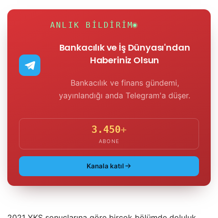
ANLIK BILDIRIM
Bankacılık ve İş Dünyası'ndan
Haberiniz Olsun
Bankacılık ve finans gündemi,
yayınlandığı anda Telegram'a düşer.
3.450
+
ABONE
Kanala katıl
2021 YKS sonuçlarına göre birçok bölümde doluluk