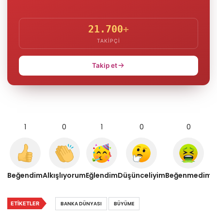
21.700
+
TAKIPÇI
Takip et
1
0
1
0
0
Beğendim
Alkışlıyorum
Eğlendim
Düşünceliyim
Beğenmedim
ETIKETLER
BANKA DÜNYASI
BÜYÜME