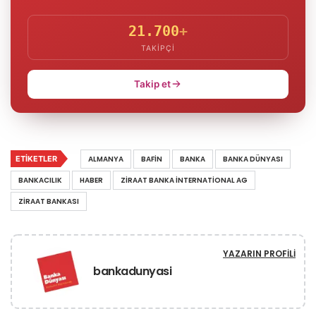
21.700
+
TAKIPÇI
Takip et
ETIKETLER
ALMANYA
BAFIN
BANKA
BANKA DÜNYASI
BANKACILIK
HABER
ZIRAAT BANKA INTERNATIONAL AG
ZIRAAT BANKASI
YAZARIN PROFILI
bankadunyasi