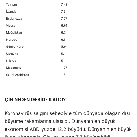
Tayvan
7.43
İzlanda
7.3
Endonezya
7.07
Vietnam
6.61
Moğolistan
6.3
Norveç
6.1
Güney Kore
5.9
Ukrayna
5.4
Nijerya
5
Mozambik
1.97
Suudi Arabistan
1.5
ÇİN NEDEN GERİDE KALDI?
Koronavirüs salgını sebebiyle tüm dünyada olağan dışı
büyüme rakamlarına ulaşıldı. Dünyanın en büyük
ekonomisi ABD yüzde 12.2 büyüdü. Dünyanın en büyük
ikinci ekonomisi Çin ise yüzde 7.9 büyüyebildi.