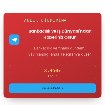
ANLIK BILDIRIM
Bankacılık ve İş Dünyası'ndan
Haberiniz Olsun
Bankacılık ve finans gündemi,
yayınlandığı anda Telegram'a düşer.
3.450
+
ABONE
Kanala katıl