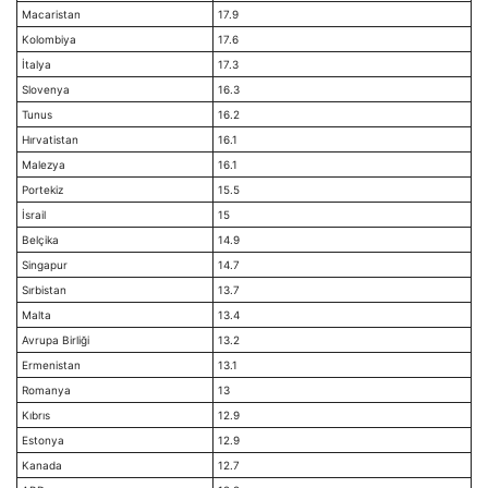
Macaristan
17.9
Kolombiya
17.6
İtalya
17.3
Slovenya
16.3
Tunus
16.2
Hırvatistan
16.1
Malezya
16.1
Portekiz
15.5
İsrail
15
Belçika
14.9
Singapur
14.7
Sırbistan
13.7
Malta
13.4
Avrupa Birliği
13.2
Ermenistan
13.1
Romanya
13
Kıbrıs
12.9
Estonya
12.9
Kanada
12.7