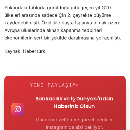
Yukarıdaki tabloda görüldüğü gibi geçen yıl G20
ülkeleri arasında sadece Çin 2. çeyrekte büyüme
kaydedebilmişti. Özellikle başta İspanya olmak üzere
Avrupa ülkelerinde alınan kapanma tedbirleri
ekonomilerin sert bir şekilde daralmasına yol açmıştı.
Kaynak: Habertürk
YENI PAYLAŞIM
Bankacılık ve İş Dünyası'ndan
Haberiniz Olsun
Gündem özetleri ve görsel içerikler
Instagram'da sizi bekliyor.