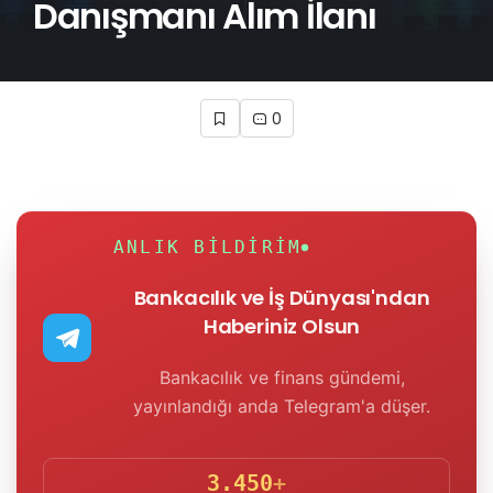
Danışmanı Alım İlanı
0
ANLIK BILDIRIM
Bankacılık ve İş Dünyası'ndan
Haberiniz Olsun
Bankacılık ve finans gündemi,
yayınlandığı anda Telegram'a düşer.
3.450
+