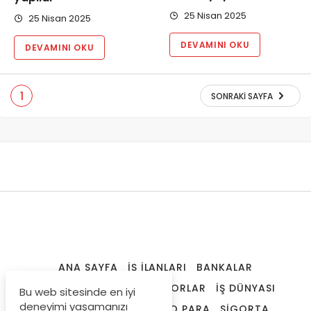
25 Nisan 2025
25 Nisan 2025
DEVAMINI OKU
DEVAMINI OKU
1
SONRAKI SAYFA
ANA SAYFA
İŞ İLANLARI
BANKALAR
FINANSAL ARAÇLAR
RAPORLAR
İŞ DÜNYASI
Bu web sitesinde en iyi
deneyimi yaşamanızı
SPK LISANSLAMA
KRIPTO PARA
SIGORTA