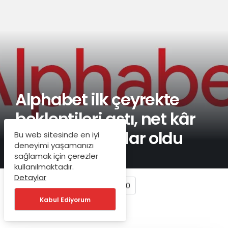
Alphabet ilk çeyrekte
beklentileri aştı, net kâr
34,5 milyar dolar oldu
Bu web sitesinde en iyi
deneyimi yaşamanızı
sağlamak için çerezler
kullanılmaktadır.
Detaylar
0
Kabul Ediyorum