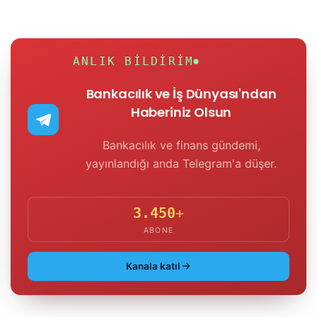
ANLIK BILDIRIM
Bankacılık ve İş Dünyası'ndan
Haberiniz Olsun
Bankacılık ve finans gündemi,
yayınlandığı anda Telegram'a düşer.
3.450
+
ABONE
Kanala katıl