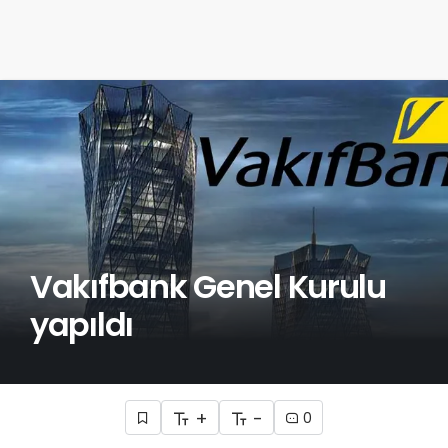
Vakıfbank Genel Kurulu
yapıldı
+
-
0