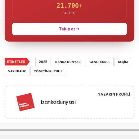
21.700
+
TAKIPÇI
Takip et
ETIKETLER
2025
BANKA DÜNYASI
GENEL KURUL
SEÇIM
VAKIFBANK
YÖNETIM KURULU
YAZARIN PROFILI
bankadunyasi