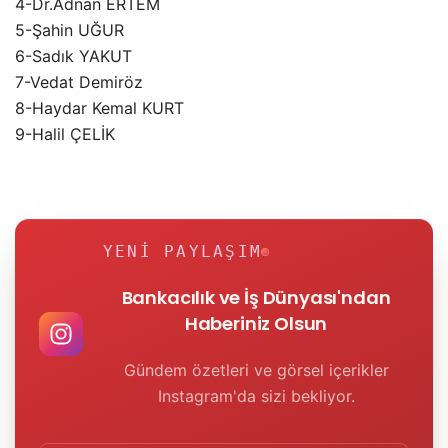
4-Dr.Adnan ERTEM
5-Şahin UĞUR
6-Sadık YAKUT
7-Vedat Demiröz
8-Haydar Kemal KURT
9-Halil ÇELİK
YENI PAYLAŞIM
Bankacılık ve İş Dünyası'ndan
Haberiniz Olsun
Gündem özetleri ve görsel içerikler
Instagram'da sizi bekliyor.