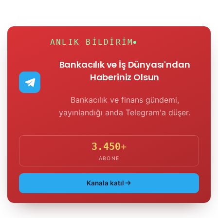
ANLIK BILDIRIM
Bankacılık ve İş Dünyası'ndan
Haberiniz Olsun
Bankacılık ve finans gündemi,
yayınlandığı anda Telegram'a düşer.
3.450
+
ABONE
Kanala katıl