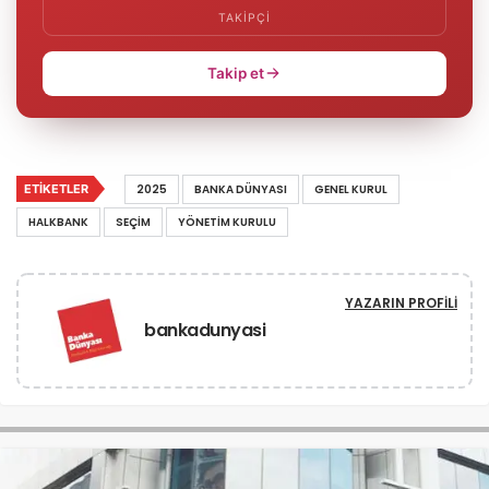
TAKIPÇI
Takip et
ETIKETLER
2025
BANKA DÜNYASI
GENEL KURUL
HALKBANK
SEÇIM
YÖNETIM KURULU
YAZARIN PROFILI
bankadunyasi