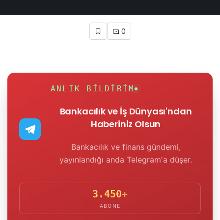
0
ANLIK BILDIRIM
Bankacılık ve İş Dünyası'ndan
Haberiniz Olsun
Bankacılık ve finans gündemi,
yayınlandığı anda Telegram'a düşer.
3.450
+
ABONE