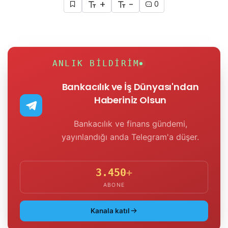
+
-
0
ANLIK BILDIRIM
Bankacılık ve İş Dünyası'ndan
Haberiniz Olsun
Bankacılık ve finans gündemi,
yayınlandığı anda Telegram'a düşer.
3.450
+
ABONE
Kanala katıl