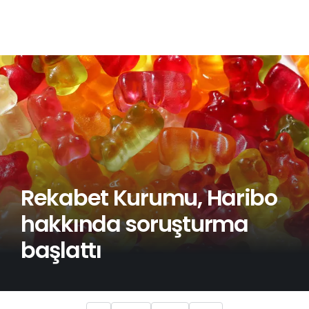
Rekabet Kurumu, Haribo
hakkında soruşturma
başlattı