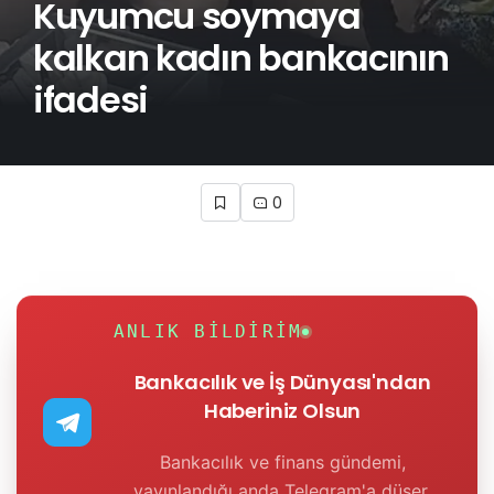
Kuyumcu soymaya
kalkan kadın bankacının
ifadesi
0
ANLIK BILDIRIM
Bankacılık ve İş Dünyası'ndan
Haberiniz Olsun
Bankacılık ve finans gündemi,
yayınlandığı anda Telegram'a düşer.