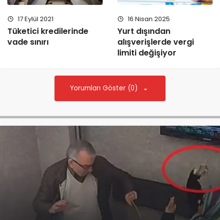
17 Eylül 2021
16 Nisan 2025
Tüketici kredilerinde
Yurt dışından
vade sınırı
alışverişlerde vergi
limiti değişiyor
Yorumları Göster (0)