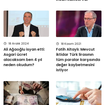
18 Aralık 2024
18 Kasım 2021
Ali Ağaoğlu isyan etti:
Fatih Altaylı: Mevcut
Asgari ücret
iktidar Türk lirasının
alacaksam ben 4 yıl
tüm paralar karşısında
neden okudum?
değer kaybetmesini
istiyor