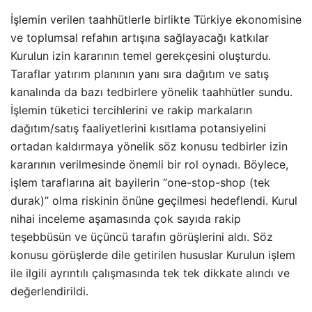
İşlemin verilen taahhütlerle birlikte Türkiye ekonomisine
ve toplumsal refahın artışına sağlayacağı katkılar
Kurulun izin kararının temel gerekçesini oluşturdu.
Taraflar yatırım planının yanı sıra dağıtım ve satış
kanalında da bazı tedbirlere yönelik taahhütler sundu.
İşlemin tüketici tercihlerini ve rakip markaların
dağıtım/satış faaliyetlerini kısıtlama potansiyelini
ortadan kaldırmaya yönelik söz konusu tedbirler izin
kararının verilmesinde önemli bir rol oynadı. Böylece,
işlem taraflarına ait bayilerin “one-stop-shop (tek
durak)” olma riskinin önüne geçilmesi hedeflendi. Kurul
nihai inceleme aşamasında çok sayıda rakip
teşebbüsün ve üçüncü tarafın görüşlerini aldı. Söz
konusu görüşlerde dile getirilen hususlar Kurulun işlem
ile ilgili ayrıntılı çalışmasında tek tek dikkate alındı ve
değerlendirildi.