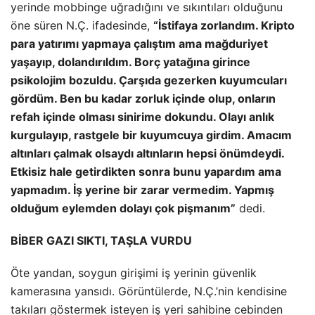
yerinde mobbinge uğradığını ve sıkıntıları olduğunu
öne süren N.Ç. ifadesinde,
“İstifaya zorlandım. Kripto
para yatırımı yapmaya çalıştım ama mağduriyet
yaşayıp, dolandırıldım. Borç yatağına girince
psikolojim bozuldu. Çarşıda gezerken kuyumcuları
gördüm. Ben bu kadar zorluk içinde olup, onların
refah içinde olması sinirime dokundu. Olayı anlık
kurgulayıp, rastgele bir kuyumcuya girdim. Amacım
altınları çalmak olsaydı altınların hepsi önümdeydi.
Etkisiz hale getirdikten sonra bunu yapardım ama
yapmadım. İş yerine bir zarar vermedim. Yapmış
olduğum eylemden dolayı çok pişmanım”
dedi.
BİBER GAZI SIKTI, TAŞLA VURDU
Öte yandan, soygun girişimi iş yerinin güvenlik
kamerasına yansıdı. Görüntülerde, N.Ç.’nin kendisine
takıları göstermek isteyen iş yeri sahibine cebinden