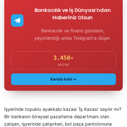
Bankacılık ve İş Dünyası'ndan
Haberiniz Olsun
Bankacılık ve finans gündemi,
yayınlandığı anda Telegram'a düşer.
3.450
+
ABONE
Kanala katıl
İşyerinde topuklu ayakkabı kazası ‘İş Kazası’ sayılır mı?
Bir bankanın bireysel pazarlama departmanı olan
çalışan, işyerinde çalışırken, bol paça pantolonuna