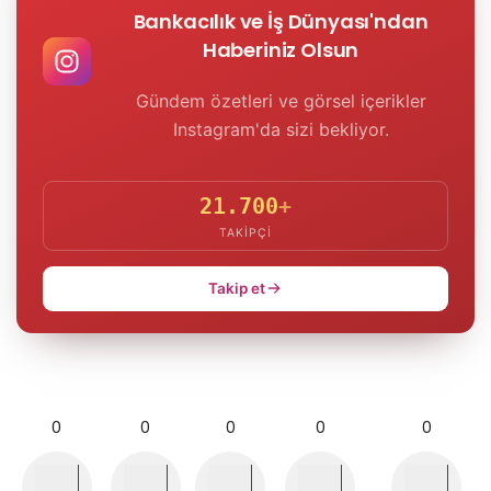
Bankacılık ve İş Dünyası'ndan
Haberiniz Olsun
Gündem özetleri ve görsel içerikler
Instagram'da sizi bekliyor.
21.700
+
TAKIPÇI
Takip et
0
0
0
0
0