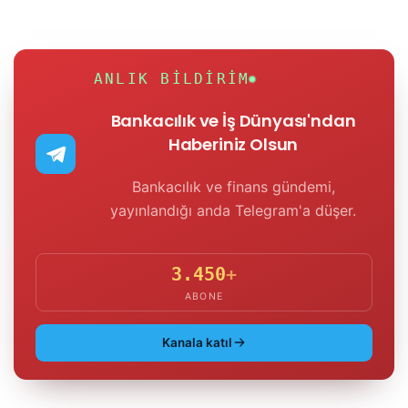
ANLIK BILDIRIM
Bankacılık ve İş Dünyası'ndan
Haberiniz Olsun
Bankacılık ve finans gündemi,
yayınlandığı anda Telegram'a düşer.
3.450
+
ABONE
Kanala katıl