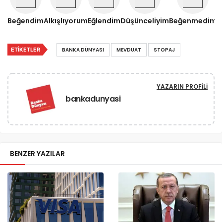
Beğendim
Alkışlıyorum
Eğlendim
Düşünceliyim
Beğenmedim
ETIKETLER
BANKA DÜNYASI
MEVDUAT
STOPAJ
YAZARIN PROFILI
bankadunyasi
BENZER YAZILAR