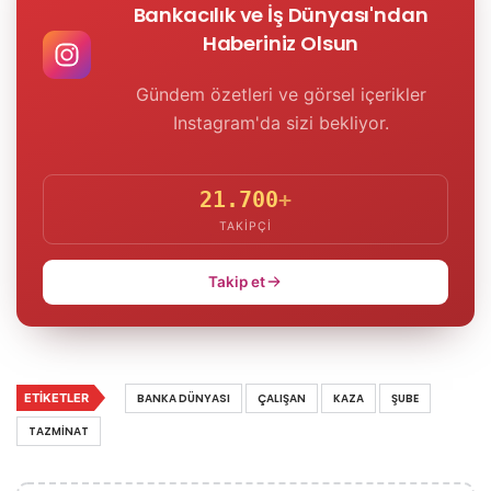
Bankacılık ve İş Dünyası'ndan
Haberiniz Olsun
Gündem özetleri ve görsel içerikler
Instagram'da sizi bekliyor.
21.700
+
TAKIPÇI
Takip et
ETIKETLER
BANKA DÜNYASI
ÇALIŞAN
KAZA
ŞUBE
TAZMINAT