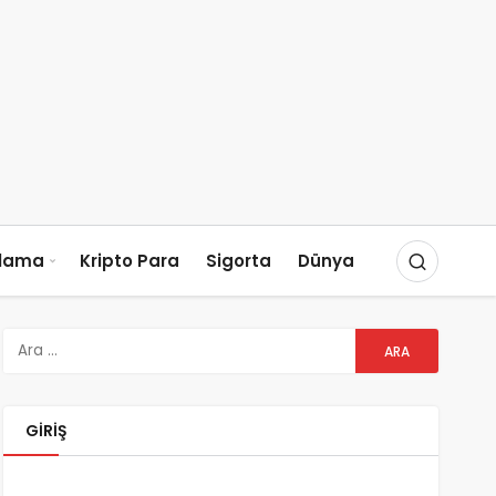
slama
Kripto Para
Sigorta
Dünya
GIRIŞ