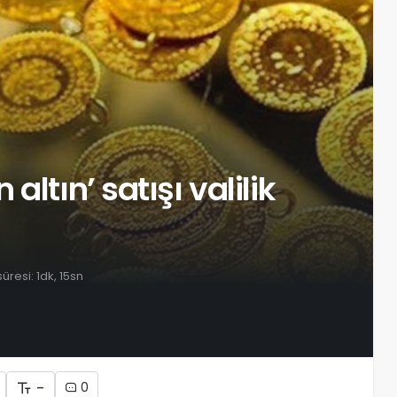
ltın’ satışı valilik
resi: 1dk, 15sn
-
0