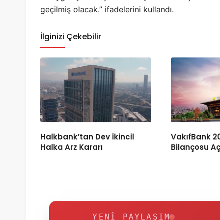
geçilmiş olacak.” ifadelerini kullandı.
İlginizi Çekebilir
Halkbank’tan Dev İkincil
VakıfBank 20
Halka Arz Kararı
Bilançosu Aç
YENI PAYLAŞIM