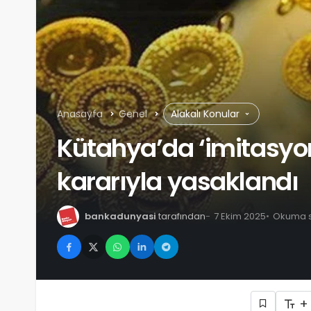
Anasayfa
Genel
Alakalı Konular
Kütahya’da ‘imitasyon a
kararıyla yasaklandı
bankadunyasi
tarafından
7 Ekim 2025
Okuma sü
+