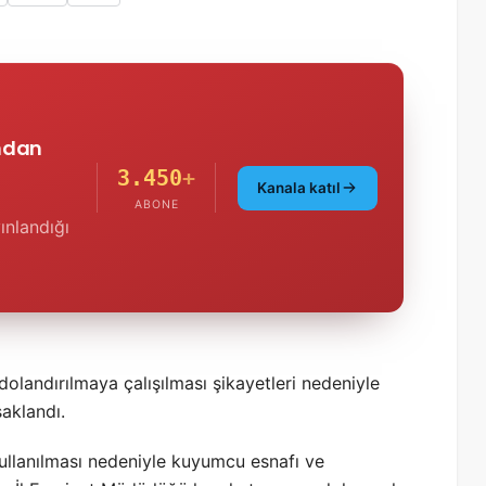
'ndan
3.450
+
Kanala katıl
ABONE
ınlandığı
dolandırılmaya çalışılması şikayetleri nedeniyle
saklandı.
 kullanılması nedeniyle kuyumcu esnafı ve