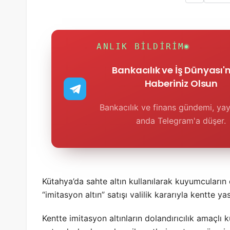
ANLIK BILDIRIM
Bankacılık ve İş Dünyası
Haberiniz Olsun
Bankacılık ve finans gündemi, yay
anda Telegram'a düşer.
Kütahya’da sahte altın kullanılarak kuyumcuların 
“imitasyon altın” satışı valilik kararıyla kentte ya
Kentte imitasyon altınların dolandırıcılık amaçlı