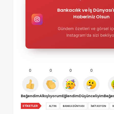
Bankacılık ve İş Dünyası
Haberiniz Olsun
Gündem özetleri ve görsel içe
Instagram'da sizi bekliyo
0
0
0
0
Beğendim
Alkışlıyorum
Eğlendim
Düşünceliyim
Beğe
ETIKETLER
ALTIN
BANKA DÜNYASI
IMITASYON