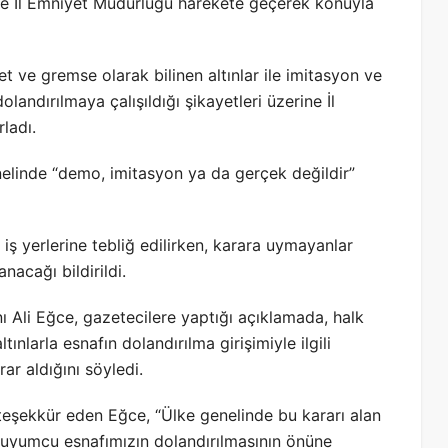
ine İl Emniyet Müdürlüğü harekete geçerek konuyla
t ve gremse olarak bilinen altınlar ile imitasyon ve
landırılmaya çalışıldığı şikayetleri üzerine İl
ladı.
nelinde “demo, imitasyon ya da gerçek değildir”
an iş yerlerine tebliğ edilirken, karara uymayanlar
nacağı bildirildi.
 Ali Eğce, gazetecilere yaptığı açıklamada, halk
tınlarla esnafın dolandırılma girişimiyle ilgili
rar aldığını söyledi.
e teşekkür eden Eğce, “Ülke genelinde bu kararı alan
 kuyumcu esnafımızın dolandırılmasının önüne