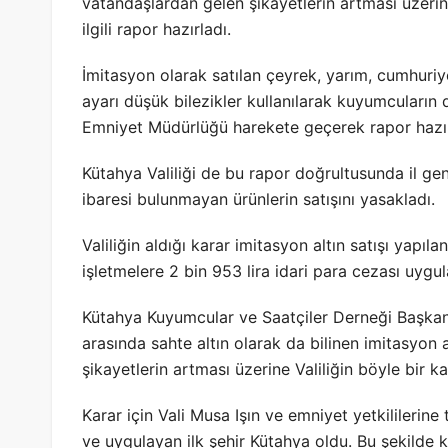
vatandaşlardan gelen şikayetlerin artması üzer
ilgili rapor hazırladı.
İmitasyon olarak satılan çeyrek, yarım, cumhuriye
ayarı düşük bilezikler kullanılarak kuyumcuların do
Emniyet Müdürlüğü harekete geçerek rapor hazır
Kütahya Valiliği de bu rapor doğrultusunda il ge
ibaresi bulunmayan ürünlerin satışını yasakladı.
Valiliğin aldığı karar imitasyon altın satışı yapıl
işletmelere 2 bin 953 lira idari para cezası uygula
Kütahya Kuyumcular ve Saatçiler Derneği Başkanı
arasında sahte altın olarak da bilinen imitasyon al
şikayetlerin artması üzerine Valiliğin böyle bir ka
Karar için Vali Musa Işın ve emniyet yetkililerin
ve uygulayan ilk şehir Kütahya oldu. Bu şekilde