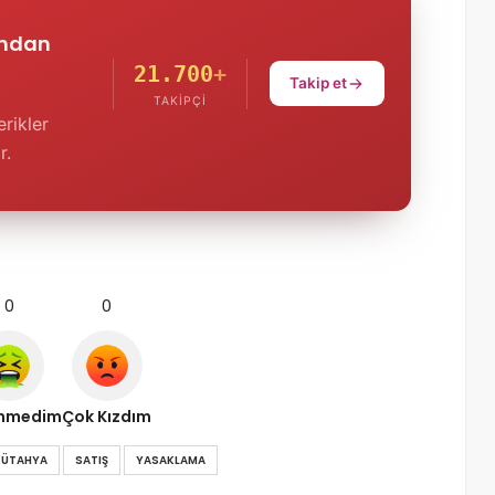
'ndan
21.700
+
Takip et
TAKIPÇI
rikler
r.
0
0
nmedim
Çok Kızdım
KÜTAHYA
SATIŞ
YASAKLAMA