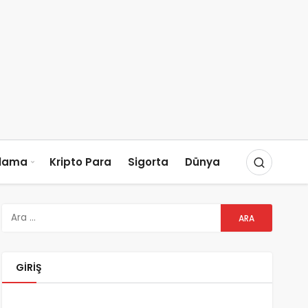
slama
Kripto Para
Sigorta
Dünya
GIRIŞ