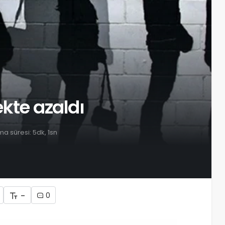
ekte azaldı
a süresi: 5dk, 1sn
-
0