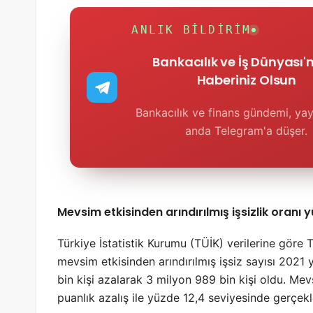
ANLIK BILDIRIM
Bankacılık ve İş Dünyası
Haberiniz Olsun
Bankacılık ve finans gündemi, yay
anda Telegram'a düşer.
Mevsim etkisinden arındırılmış işsizlik oranı 
Türkiye İstatistik Kurumu (TÜİK) verilerine göre 
mevsim etkisinden arındırılmış işsiz sayısı 2021 
bin kişi azalarak 3 milyon 989 bin kişi oldu. Mevs
puanlık azalış ile yüzde 12,4 seviyesinde gerçekl