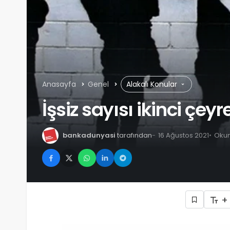
Anasayfa
Genel
Alakalı Konular
İşsiz sayısı ikinci çeyr
bankadunyasi
tarafından
16 Ağustos 2021
Okum
+