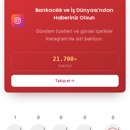
Bankacılık ve İş Dünyası'ndan
Haberiniz Olsun
Gündem özetleri ve görsel içerikler
Instagram'da sizi bekliyor.
21.700
+
TAKIPÇI
Takip et
1
0
0
0
0