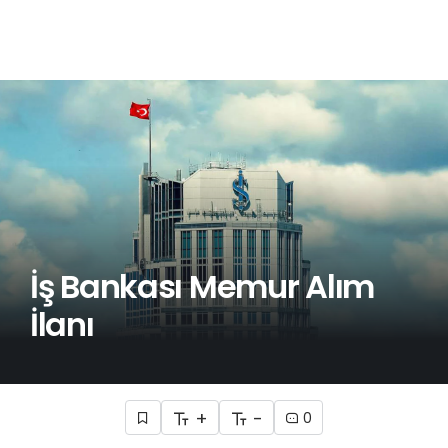
İş Bankası Memur Alım
İlanı
+
-
0