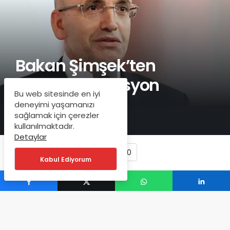
Bakan Şimşek’ten
‘yüksek’ enflasyon
Bu web sitesinde en iyi
yorumu!
deneyimi yaşamanızı
sağlamak için çerezler
kullanılmaktadır.
Detaylar
0
Kabul Ediyorum
ANLIK BILDIRIM