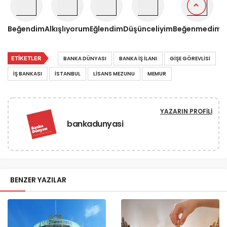
Beğendim
Alkışlıyorum
Eğlendim
Düşünceliyim
Beğenmedim
ETIKETLER
BANKA DÜNYASI
BANKA IŞ ILANI
GIŞE GÖREVLISI
IŞ BANKASI
ISTANBUL
LISANS MEZUNU
MEMUR
YAZARIN PROFILI
bankadunyasi
BENZER YAZILAR