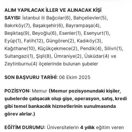
ALIM YAPILACAK İLLER VE ALINACAK KİŞİ
SAYISI:
İstanbul ili Bağcılar(6), Bahçelievler(5),
Bakırköy(7), Başakşehir(6), Bayrampaşa(4),
Beşiktaş(9), Beyoğlu(6), Esenler(1), Esenyurt(1),
Eyüp(1), Fatih(12), Güngören(2), Kadıköy(3),
Kağıthane(10), Küçükçekmece(2), Pendik(4), Silivri(1),
Sultangazi(1), Şişli(8), Ümraniye(2), Üsküdar(4) ve
Zeytinburnu(4) ilçelerinde bulunan şubeler
SON BAŞVURU TARİHİ:
06 Ekim 2025
POZİSYON:
Memur
(Memur pozisyonundaki kişiler,
şubelerde çalışacak olup gişe, operasyon, satış, kredi
gibi temel bankacılık hizmetlerinin sunulmasında
görev alırlar.)
EĞİTİM DURUMU:
Üniversitelerin
4 yıllık
eğitim veren