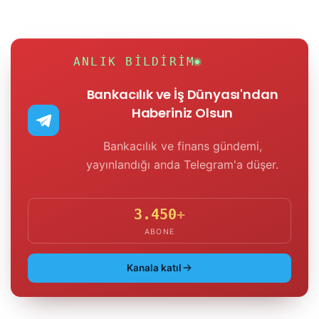
ANLIK BILDIRIM
Bankacılık ve İş Dünyası'ndan
Haberiniz Olsun
Bankacılık ve finans gündemi,
yayınlandığı anda Telegram'a düşer.
3.450
+
ABONE
Kanala katıl