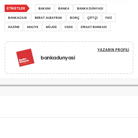
ETIKETLER
BAKANI
BANKA
BANKA DÜNYASI
BANKACILIK
BERAT ALBAYRAK
BORÇ
ÇIFTÇI
FAIZ
HAZINE
MALIYE
MÜJDE
VADE
ZIRAAT BANKASI
YAZARIN PROFILI
bankadunyasi