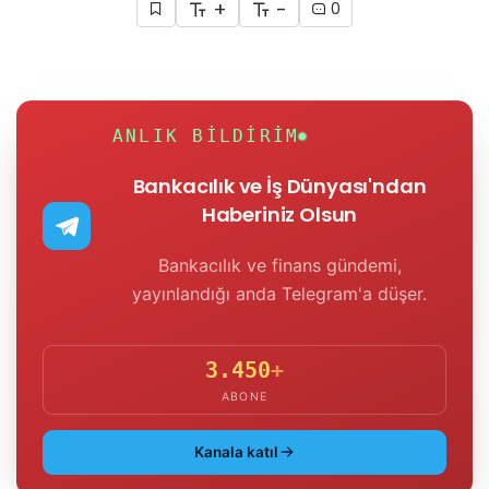
+
-
0
ANLIK BILDIRIM
Bankacılık ve İş Dünyası'ndan
Haberiniz Olsun
Bankacılık ve finans gündemi,
yayınlandığı anda Telegram'a düşer.
3.450
+
ABONE
Kanala katıl