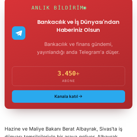
ANLIK BILDIRIM
Bankacılık ve İş Dünyası'ndan
Haberiniz Olsun
Bankacılık ve finans gündemi,
yayınlandığı anda Telegram'a düşer.
3.450
+
ABONE
Kanala katıl
Hazine ve Maliye Bakanı Berat Albayrak, Sivas’ta iş
dünyası temsilcileriyle bir araya geliyor. Albayrak