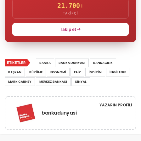
21.700
+
TAKIPÇI
Takip et
ETIKETLER
BANKA
BANKA DÜNYASI
BANKACILIK
BAŞKAN
BÜYÜME
EKONOMI
FAIZ
INDIRIM
INGILTERE
MARK CARNEY
MERKEZ BANKASI
SINYAL
YAZARIN PROFILI
bankadunyasi