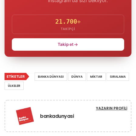
Instagram'da sizi bekliyor.
21.700
+
TAKIPÇI
Takip et
ETIKETLER
BANKA DÜNYASI
DÜNYA
MIKTAR
SIRALAMA
ÜLKELER
YAZARIN PROFILI
bankadunyasi