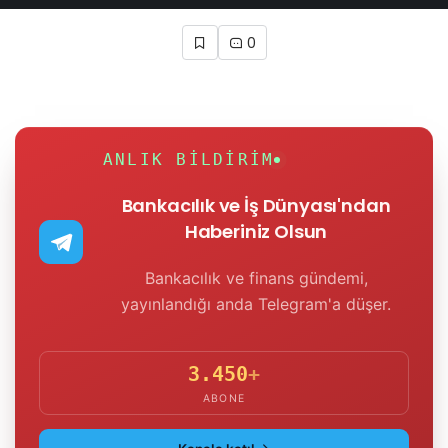
0
ANLIK BILDIRIM
Bankacılık ve İş Dünyası'ndan
Haberiniz Olsun
Bankacılık ve finans gündemi,
yayınlandığı anda Telegram'a düşer.
3.450
+
ABONE