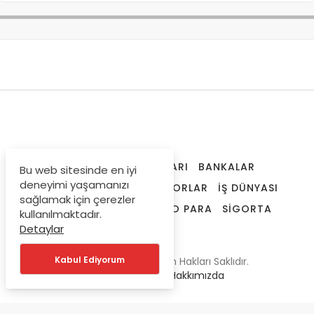
ANA SAYFA
İŞ İLANLARI
BANKALAR
Bu web sitesinde en iyi
deneyimi yaşamanızı
FINANSAL ARAÇLAR
RAPORLAR
İŞ DÜNYASI
sağlamak için çerezler
SPK LISANSLAMA
KRIPTO PARA
SIGORTA
kullanılmaktadır.
Detaylar
DÜNYA
Kabul Ediyorum
© Telif Hakkı 2019, Tüm Hakları Saklıdır.
Gizlilik Politikası
|
Hakkımızda