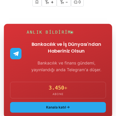
+
-
0
ANLIK BILDIRIM
Bankacılık ve İş Dünyası'ndan
Haberiniz Olsun
Bankacılık ve finans gündemi,
yayınlandığı anda Telegram'a düşer.
3.450
+
ABONE
Kanala katıl