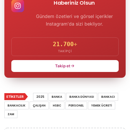
Haberiniz Olsun
Gündem özetleri ve görsel içerikler
Instagram'da sizi bekliyor.
21.700
+
TAKIPÇI
Takip et
ETIKETLER
2025
BANKA
BANKA DÜNYASI
BANKACI
BANKACILIK
ÇALIŞAN
HSBC
PERSONEL
YEMEK ÜCRETI
ZAM