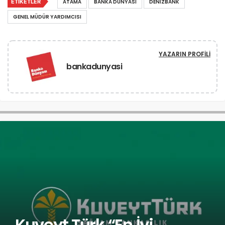
ETIKETLER
ATAMA
BANKA DÜNYASI
DENIZBANK
GENEL MÜDÜR YARDIMCISI
YAZARIN PROFILI
bankadunyasi
Kuveyt Türk “En İyi