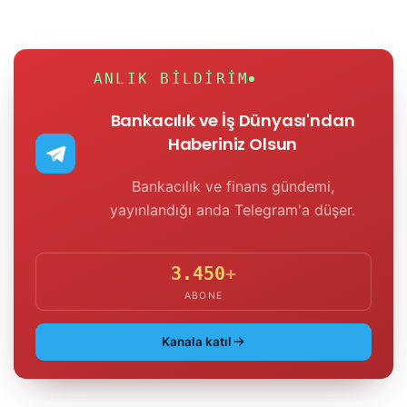
ANLIK BILDIRIM
Bankacılık ve İş Dünyası'ndan
Haberiniz Olsun
Bankacılık ve finans gündemi,
yayınlandığı anda Telegram'a düşer.
3.450
+
ABONE
Kanala katıl