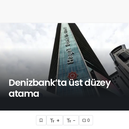
Denizbank’ta üst düzey
atama
+
-
0