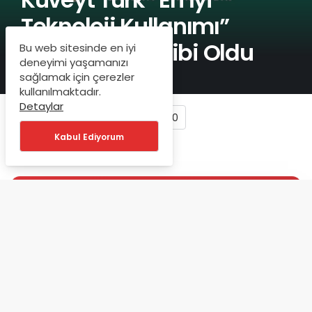
Teknoloji Kullanımı”
Ödülünün Sahibi Oldu
Bu web sitesinde en iyi
deneyimi yaşamanızı
sağlamak için çerezler
kullanılmaktadır.
Detaylar
0
Kabul Ediyorum
ANLIK BILDIRIM
Bankacılık ve İş Dünyası'ndan
Haberiniz Olsun
Bankacılık ve finans gündemi,
yayınlandığı anda Telegram'a düşer.