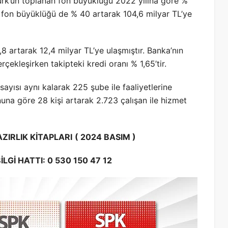
ürk’ün toplanan fon büyüklüğü 2022 yılına göre %
an fon büyüklüğü de % 40 artarak 104,6 milyar TL’ye
8 artarak 12,4 milyar TL’ye ulaşmıştır. Banka’nın
rçekleşirken takipteki kredi oranı % 1,65’tir.
ayısı aynı kalarak 225 şube ile faaliyetlerine
una göre 28 kişi artarak 2.723 çalışan ile hizmet
ZIRLIK KİTAPLARI
( 2024 BASIM )
LGİ HATTI: 0 530 150 47 12