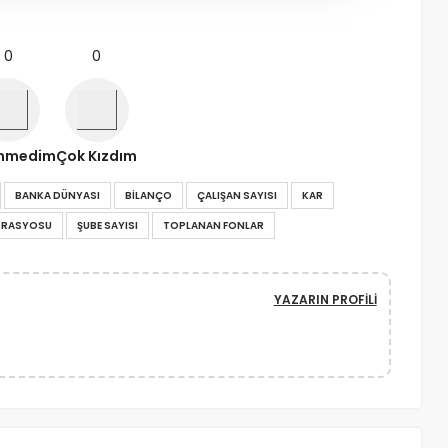
0
0
nmedim
Çok Kızdım
BANKA DÜNYASI
BILANÇO
ÇALIŞAN SAYISI
KAR
K RASYOSU
ŞUBE SAYISI
TOPLANAN FONLAR
YAZARIN PROFILI