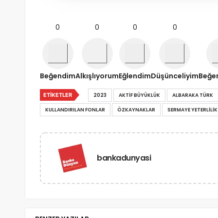
0
0
0
0
Beğendim
Alkışlıyorum
Eğlendim
Düşünceliyim
Beğe
ETIKETLER
2023
AKTIF BÜYÜKLÜK
ALBARAKA TÜRK
KULLANDIRILAN FONLAR
ÖZKAYNAKLAR
SERMAYE YETERLILI
bankadunyasi