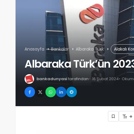
Anasayfa
Bankalar
Albaraka Türk
Alakalı K
Albaraka Türk’ün 2023 y
bankadunyasi
tarafından
16 Şubat 2024
Okuma 
+