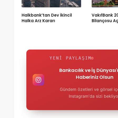
Halkbank’tan Dev İkincil
VakıfBank 20
Halka Arz Kararı
Bilançosu Aç
YENI PAYLAŞIM
Bankacılık ve İş Dünyası
Haberiniz Olsun
Gündem özetleri ve görsel içe
Instagram'da sizi bekliyo