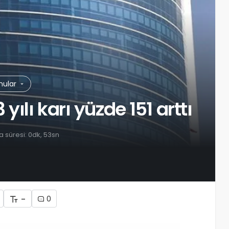
onular
ılı karı yüzde 151 arttı
süresi: 0dk, 53sn
-
0