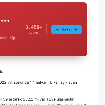
'ndan
3.450
+
Kanala katıl
ABONE
ınlandığı
ı.
022 yılı sonunda 1,4 milyar TL kar açıklayan
 59 artarak 232,2 milyar TL’ye ulaşmıştır.