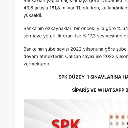
Banka’dan yapılan açıklamaya göre , Albaraka T
43,6 artışla 161,8 milyar TL olurken, kullandırıl
yükseldi.
Banka’nın özkaynakları bir önceki yıla göre % 64,
sermaye yeterlilik oranı ise % 17,3 seviyesinde ge
Banka’nın şube sayısı 2022 yılsonuna göre şube s
devam etmektedir. Çalışan sayısı ise 2022 yılson
vermektedir.
SPK DÜZEY-1 SINAVLARINA HA
SİPARİŞ VE WHATSAPP Bİ