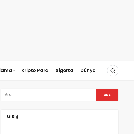
slama
Kripto Para
Sigorta
Dünya
GIRIŞ