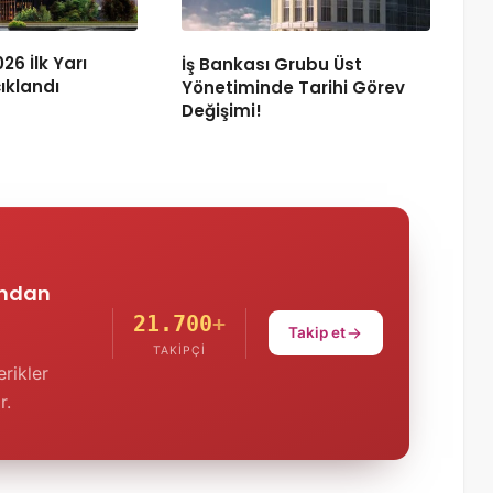
26 İlk Yarı
İş Bankası Grubu Üst
ıklandı
Yönetiminde Tarihi Görev
Değişimi!
'ndan
21.700
+
Takip et
TAKIPÇI
rikler
r.