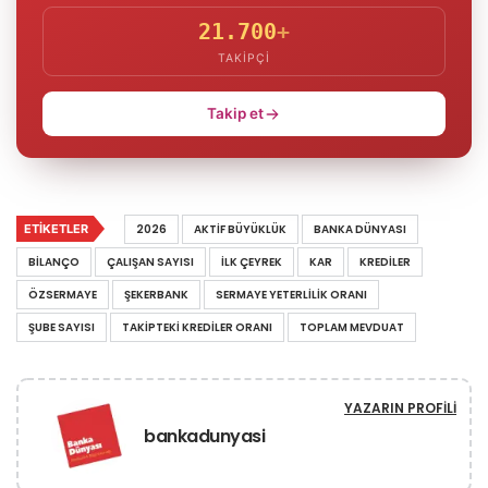
21.700
+
TAKIPÇI
Takip et
ETIKETLER
2026
AKTIF BÜYÜKLÜK
BANKA DÜNYASI
BILANÇO
ÇALIŞAN SAYISI
ILK ÇEYREK
KAR
KREDILER
ÖZSERMAYE
ŞEKERBANK
SERMAYE YETERLILIK ORANI
ŞUBE SAYISI
TAKIPTEKI KREDILER ORANI
TOPLAM MEVDUAT
YAZARIN PROFILI
bankadunyasi