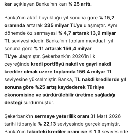
kar
açıklayan Banka’nın karı
% 25 arttı.
Banka’nın aktif büyüklüğü yıl sonuna göre
% 15,2
oranında
artarak
235 milyar TL’ye
ulaşmıştır. Aynı
dönemde öz sermayesi
% 4,7 artarak 13,9 milyar
TL
seviyesindedir. Banka’nın toplam mevduatı yıl
sonuna göre
% 11 artarak 156,4 milyar
TL’ye
ulaşmıştır. Şekerbank’ın 2026’in ilk
çeyreğinde
kredi portföyü nakdi ve gayri nakdi
krediler olmak üzere toplamda 156.4 milyar TL
seviyesine yükselmiştir. Banka,
TL
nakdi kredilerde yıl
sonuna göre %25 artış kaydederek Türkiye
ekonomisine ve sürdürülebilir üretime sağladığı
desteği
sürdürmüştür.
Şekerbank’ın
sermaye yeterlilik oranı
31 Mart 2026
tarihi itibarıyla
% 22,13
seviyesinde gerçekleşmiştir.
Banka’nın
takipteki krediler oranı ise % 1,3
seviyesinde