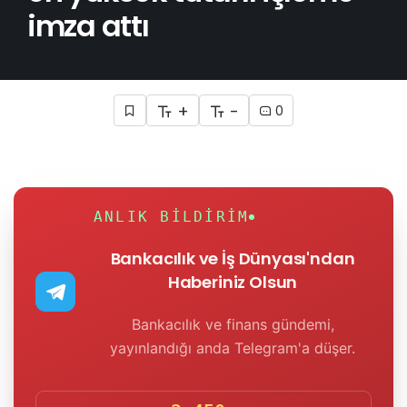
imza attı
+
-
0
ANLIK BILDIRIM
Bankacılık ve İş Dünyası'ndan
Haberiniz Olsun
Bankacılık ve finans gündemi,
yayınlandığı anda Telegram'a düşer.