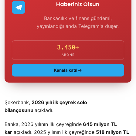
Haberiniz Olsun
Bankacılık ve finans gündemi,
yayınlandığı anda Telegram'a düşer.
3.450
+
ABONE
Kanala katıl
Şekerbank,
2026 yılı ilk çeyrek solo
bilançosunu
açıkladı.
Banka, 2026 yılının ilk çeyreğinde
645 milyon TL
kar
açıkladı. 2025 yılının ilk çeyreğinde
518 milyon TL