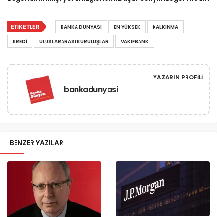
ETIKETLER
BANKA DÜNYASI
EN YÜKSEK
KALKINMA
KREDI
ULUSLARARASI KURULUŞLAR
VAKIFBANK
YAZARIN PROFILI
bankadunyasi
BENZER YAZILAR