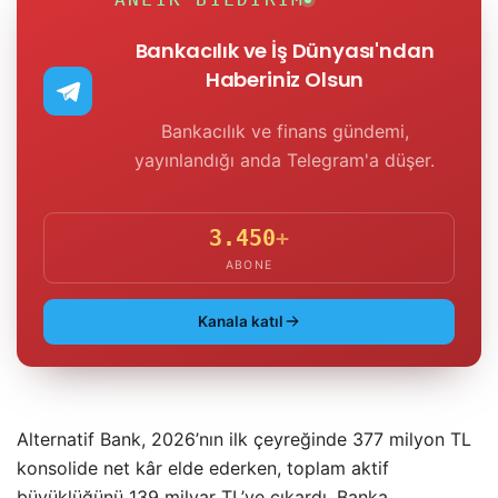
Bankacılık ve İş Dünyası'ndan
Haberiniz Olsun
Bankacılık ve finans gündemi,
yayınlandığı anda Telegram'a düşer.
3.450
+
ABONE
Kanala katıl
Alternatif Bank, 2026’nın ilk çeyreğinde 377 milyon TL
konsolide net kâr elde ederken, toplam aktif
büyüklüğünü 139 milyar TL’ye çıkardı. Banka,