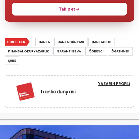
Takip et
ETIKETLER
BANKA
BANKA DÜNYASI
BANKACILIK
FINANSAL OKURYAZARLIK
GARANTI BBVA
ÖĞRENCI
ÖĞRENMEK
ŞUBE
YAZARIN PROFILI
bankadunyasi