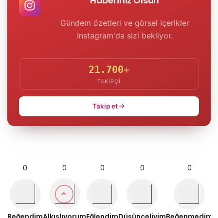
Haberiniz Olsun
Gündem özetleri ve görsel içerikler
Instagram'da sizi bekliyor.
21.700
+
TAKIPÇI
Takip et
0
0
0
0
0
Beğendim
Alkışlıyorum
Eğlendim
Düşünceliyim
Beğenmedim