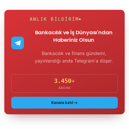
ANLIK BILDIRIM
Bankacılık ve İş Dünyası'ndan
Haberiniz Olsun
Bankacılık ve finans gündemi,
yayınlandığı anda Telegram'a düşer.
3.450
+
ABONE
Kanala katıl