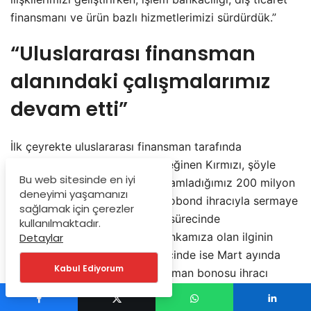
finansmanı ve ürün bazlı hizmetlerimizi sürdürdük.”
“Uluslararası finansman
alanındaki çalışmalarımız
devam etti”
İlk çeyrekte uluslararası finansman tarafında
gerçekleştirilen işlemlere de değinen Kırmızı, şöyle
Bu web sitesinde en iyi
devam etti: “Şubat ayında tamamladığımız 200 milyon
deneyimi yaşamanızı
ABD doları tutarındaki AT1 eurobond ihracıyla sermaye
sağlamak için çerezler
yapımıza katkı sağladık. İhraç sürecinde
kullanılmaktadır.
yatırımcılardan gelen talep, Bankamıza olan ilginin
Detaylar
devam ettiğini gösterdi. Yurt içinde ise Mart ayında
Kabul Ediyorum
545 milyon TL tutarında finansman bonosu ihracı
gerçekleştirdik. Bu işlemler, kaynak çeşitliliğimizi
destekleyen adımlar arasında yer aldı.”