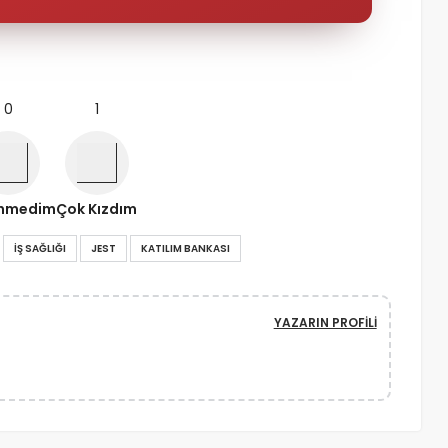
0
1
nmedim
Çok Kızdım
IŞ SAĞLIĞI
JEST
KATILIM BANKASI
YAZARIN PROFILI