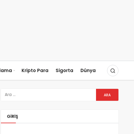
slama
Kripto Para
Sigorta
Dünya
GIRIŞ