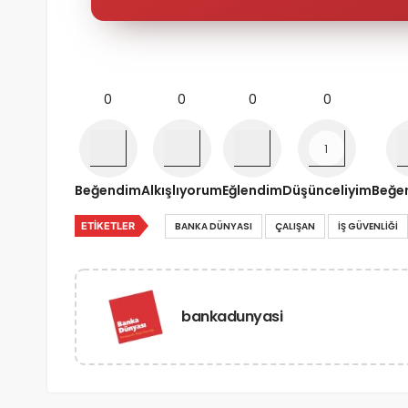
0
0
0
0
Beğendim
Alkışlıyorum
Eğlendim
Düşünceliyim
Beğe
ETIKETLER
BANKA DÜNYASI
ÇALIŞAN
IŞ GÜVENLIĞI
bankadunyasi