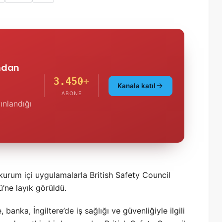
'ndan
3.450
+
Kanala katıl
ABONE
ınlandığı
 kurum içi uygulamalarla British Safety Council
ü’ne layık görüldü.
anka, İngiltere’de iş sağlığı ve güvenliğiyle ilgili