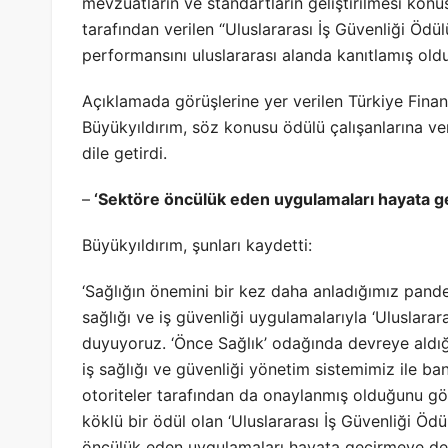
mevzuatların ve standartların geliştirilmesi kon
tarafından verilen “Uluslararası İş Güvenliği Ödülü
performansını uluslararası alanda kanıtlamış oldu
Açıklamada görüşlerine yer verilen Türkiye Fina
Büyükyıldırım, söz konusu ödülü çalışanlarına ver
dile getirdi.
–
‘Sektöre öncülük eden uygulamaları hayata 
Büyükyıldırım, şunları kaydetti:
‘Sağlığın önemini bir kez daha anladığımız pand
sağlığı ve iş güvenliği uygulamalarıyla ‘Uluslara
duyuyoruz. ‘Önce Sağlık’ odağında devreye aldığı
iş sağlığı ve güvenliği yönetim sistemimiz ile ba
otoriteler tarafından da onaylanmış olduğunu g
köklü bir ödül olan ‘Uluslararası İş Güvenliği Öd
öncülük eden uygulamaları hayata geçirmeye de