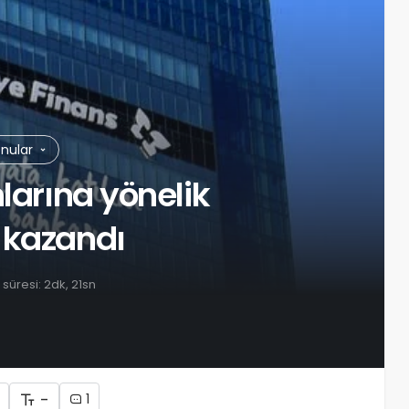
onular
larına yönelik
 kazandı
üresi: 2dk, 21sn
-
1