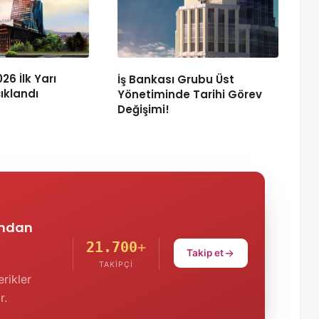
26 İlk Yarı
İş Bankası Grubu Üst
ıklandı
Yönetiminde Tarihi Görev
Değişimi!
'ndan
21.700
+
Takip et
TAKIPÇI
rikler
r.