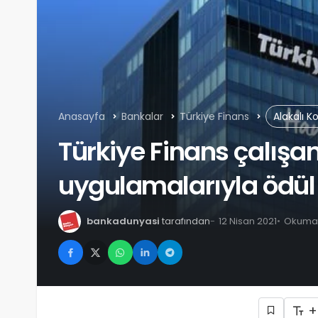
Anasayfa
Bankalar
Türkiye Finans
Alakalı K
Türkiye Finans çalışan
uygulamalarıyla ödül
bankadunyasi
tarafından
12 Nisan 2021
Okuma s
+