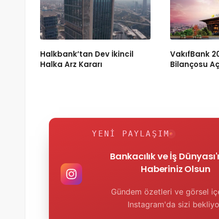
Halkbank’tan Dev İkincil
VakıfBank 20
Halka Arz Kararı
Bilançosu Aç
YENI PAYLAŞIM
Bankacılık ve İş Dünyası
Haberiniz Olsun
Gündem özetleri ve görsel içe
Instagram'da sizi bekliyo