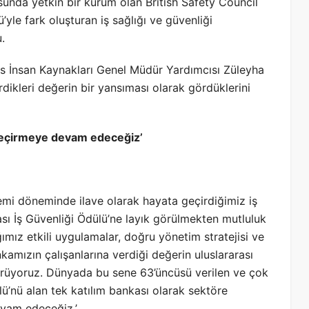
usunda yetkin bir kurum olan British Safety Council
’yle fark oluşturan iş sağlığı ve güvenliği
.
ns İnsan Kaynakları Genel Müdür Yardımcısı Züleyha
dikleri değerin bir yansıması olarak gördüklerini
geçirmeye devam edeceğiz’
emi döneminde ilave olarak hayata geçirdiğimiz iş
rası İş Güvenliği Ödülü’ne layık görülmekten mutluluk
mız etkili uygulamalar, doğru yönetim stratejisi ve
nkamızın çalışanlarına verdiği değerin uluslararası
örüyoruz. Dünyada bu sene 63’üncüsü verilen ve çok
ülü’nü alan tek katılım bankası olarak sektöre
vam edeceğiz.’