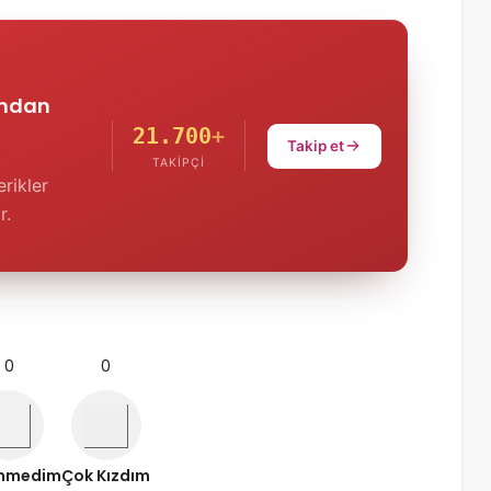
'ndan
21.700
+
Takip et
TAKIPÇI
rikler
r.
0
0
nmedim
Çok Kızdım