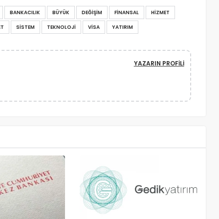
BANKACILIK
BÜYÜK
DEĞIŞIM
FINANSAL
HIZMET
ET
SISTEM
TEKNOLOJI
VISA
YATIRIM
YAZARIN PROFILI