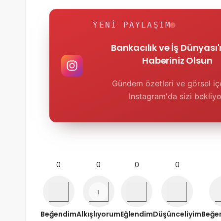
YENI PAYLAŞIM
Bankacılık ve İş Dünyası
Haberiniz Olsun
Gündem özetleri ve görsel içe
Instagram'da sizi bekliyo
0
0
0
0
Beğendim
Alkışlıyorum
Eğlendim
Düşünceliyim
Beğe