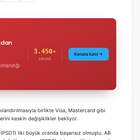
'ndan
3.450
+
Kanala katıl
ABONE
ınlandığı
andırılmasıyla birlikte Visa, Mastercard gibi
rini keskin değişiklikler bekliyor.
(PSD1) ilki büyük oranda başarısız olmuştu. AB