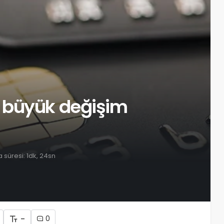
 büyük değişim
süresi: 1dk, 24sn
-
0