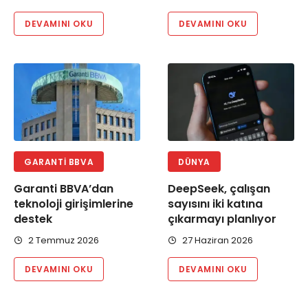
DEVAMINI OKU
DEVAMINI OKU
GARANTI BBVA
DÜNYA
Garanti BBVA’dan
DeepSeek, çalışan
teknoloji girişimlerine
sayısını iki katına
destek
çıkarmayı planlıyor
2 Temmuz 2026
27 Haziran 2026
DEVAMINI OKU
DEVAMINI OKU