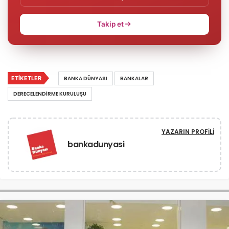
Takip et
ETIKETLER
BANKA DÜNYASI
BANKALAR
DERECELENDIRME KURULUŞU
YAZARIN PROFILI
bankadunyasi