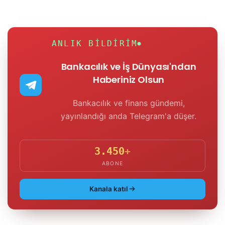
ANLIK BILDIRIM
Bankacılık ve İş Dünyası'ndan
Haberiniz Olsun
Bankacılık ve finans gündemi,
yayınlandığı anda Telegram'a düşer.
3.450
+
ABONE
Kanala katıl