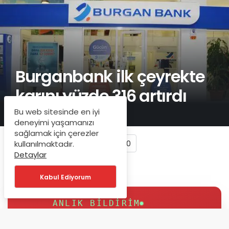
Burganbank ilk çeyrekte
karını yüzde 316 artırdı
Bu web sitesinde en iyi
deneyimi yaşamanızı
sağlamak için çerezler
0
kullanılmaktadır.
Detaylar
Kabul Ediyorum
ANLIK BILDIRIM
Bankacılık ve İş Dünyası'ndan