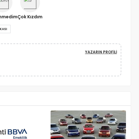
nmedim
Çok Kızdım
KASI
YAZARIN PROFILI