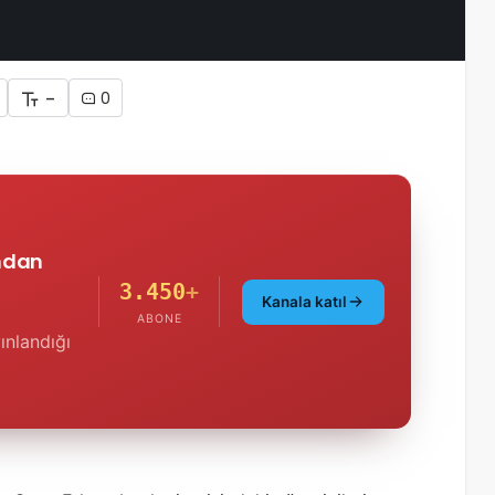
-
0
'ndan
3.450
+
Kanala katıl
ABONE
ınlandığı