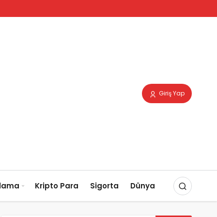
Giriş Yap
slama
Kripto Para
Sigorta
Dünya