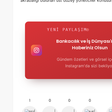
akrabalığı bulunan üst düzey yöneticiler konusun
YENI PAYLAŞIM
Bankacılık ve İş Dünyası
Haberiniz Olsun
Gündem özetleri ve görsel içe
Instagram'da sizi bekliyo
1
0
0
0