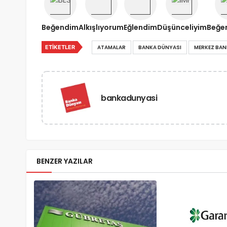
Beğendim
Alkışlıyorum
Eğlendim
Düşünceliyim
Beğe
ETIKETLER
ATAMALAR
BANKA DÜNYASI
MERKEZ BAN
bankadunyasi
BENZER YAZILAR