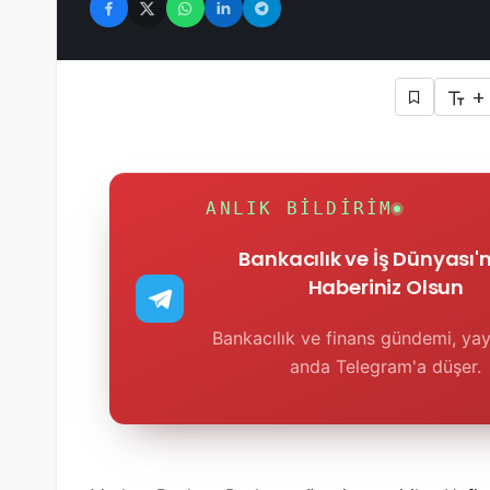
+
ANLIK BILDIRIM
Bankacılık ve İş Dünyası
Haberiniz Olsun
Bankacılık ve finans gündemi, yay
anda Telegram'a düşer.