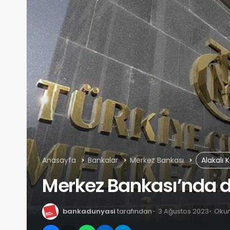
Anasayfa
Bankalar
Merkez Bankası
Alakalı 
Merkez Bankası’nda 
bankadunyasi
tarafından
3 Ağustos 2023
Okum