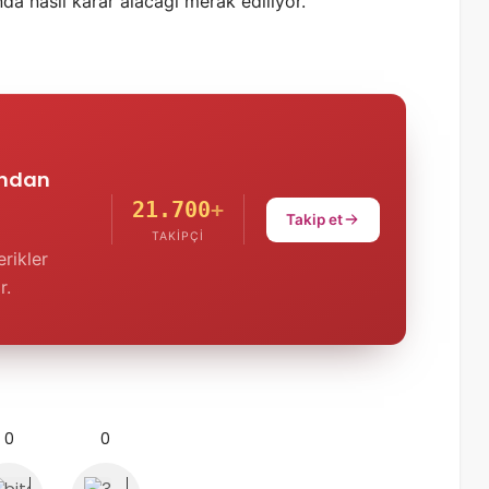
da nasıl karar alacağı merak ediliyor.
'ndan
21.700
+
Takip et
TAKIPÇI
rikler
r.
0
0