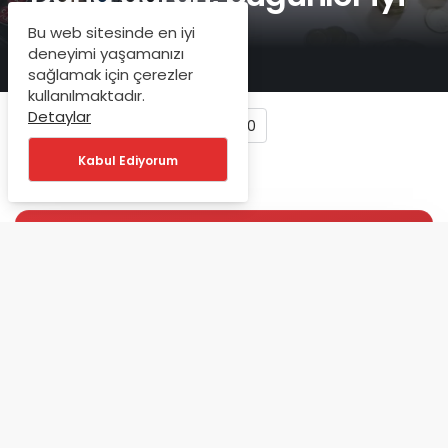
günler…
Bu web sitesinde en iyi
deneyimi yaşamanızı
sağlamak için çerezler
kullanılmaktadır.
Detaylar
0
Kabul Ediyorum
ANLIK BILDIRIM
Bankacılık ve İş Dünyası'ndan
Haberiniz Olsun
Bankacılık ve finans gündemi,
yayınlandığı anda Telegram'a düşer.