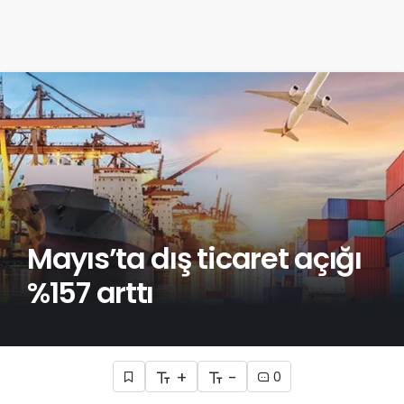
Mayıs’ta dış ticaret açığı
%157 arttı
+
-
0