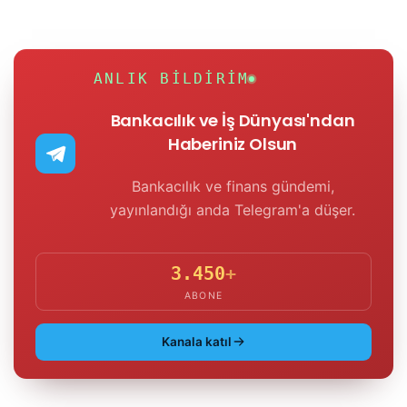
ANLIK BILDIRIM
Bankacılık ve İş Dünyası'ndan
Haberiniz Olsun
Bankacılık ve finans gündemi,
yayınlandığı anda Telegram'a düşer.
3.450
+
ABONE
Kanala katıl