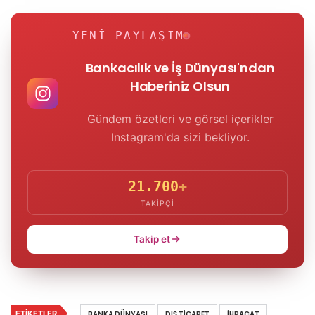
YENI PAYLAŞIM
Bankacılık ve İş Dünyası'ndan
Haberiniz Olsun
Gündem özetleri ve görsel içerikler
Instagram'da sizi bekliyor.
21.700
+
TAKIPÇI
Takip et
ETIKETLER
BANKA DÜNYASI
DIŞ TICARET
IHRACAT