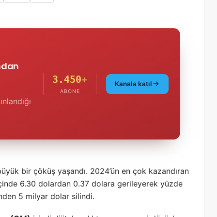
'ndan
3.450
+
Kanala katıl
ABONE
ınlandığı
büyük bir çöküş yaşandı. 2024’ün en çok kazandıran
içinde 6.30 dolardan 0.37 dolara gerileyerek yüzde
den 5 milyar dolar silindi.