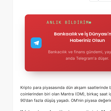
ANLIK BILDIRIM
Bankacılık ve İş Dünyası
Haberiniz Olsun
Bankacılık ve finans gündemi, yay
anda Telegram'a düşer.
Kripto para piyasasında dün akşam saatlerinde 
coinlerinden biri olan Mantra (OM), birkaç saat 
90’dan fazla düşüş yaşadı. OM’nin piyasa değerin