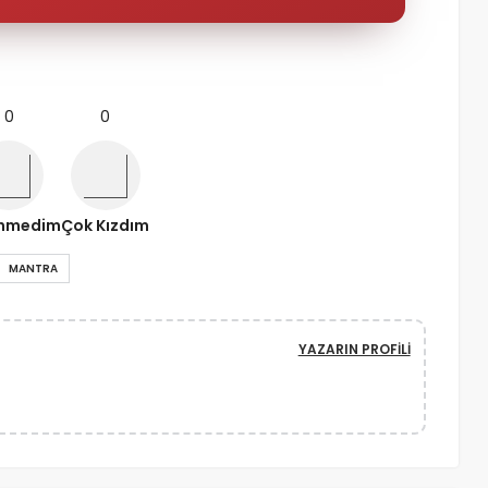
0
0
nmedim
Çok Kızdım
MANTRA
YAZARIN PROFILI