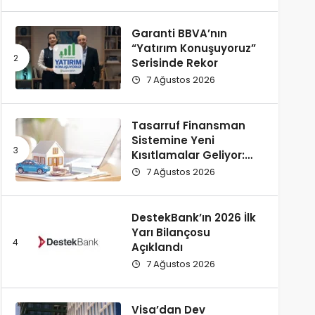
Garanti BBVA’nın
“Yatırım Konuşuyoruz”
Serisinde Rekor
7 Ağustos 2026
Tasarruf Finansman
Sistemine Yeni
Kısıtlamalar Geliyor:
Sözleşme Sayısına ve
7 Ağustos 2026
Limitlere Yeni
Düzenleme!
DestekBank’ın 2026 İlk
Yarı Bilançosu
Açıklandı
7 Ağustos 2026
Visa’dan Dev