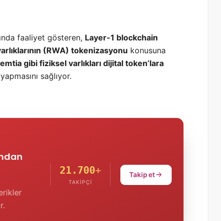
ında faaliyet gösteren,
Layer-1 blockchain
arlıklarının (RWA) tokenizasyonu
konusuna
tia gibi fiziksel varlıkları dijital token’lara
t yapmasını sağlıyor.
'ndan
21.700
+
Takip et
TAKIPÇI
rikler
r.