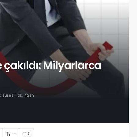
 çakıldı: Milyarlarca
süresi: 1dk, 42sn
-
0