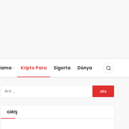
slama
Kripto Para
Sigorta
Dünya
GIRIŞ