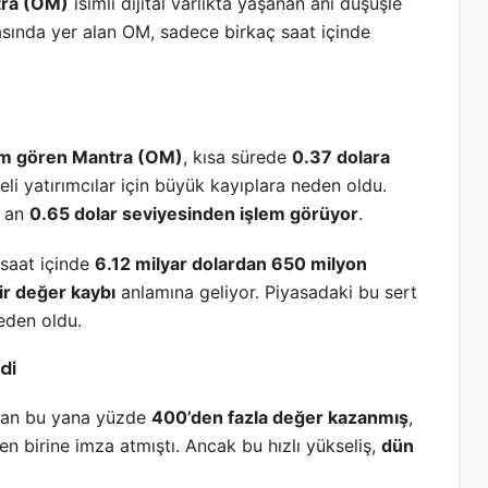
ra (OM)
isimli dijital varlıkta yaşanan ani düşüşle
sında yer alan OM, sadece birkaç saat içinde
em gören Mantra (OM)
, kısa sürede
0.37 dolara
deli yatırımcılar için büyük kayıplara neden oldu.
u an
0.65 dolar seviyesinden işlem görüyor
.
 saat içinde
6.12 milyar dolardan 650 milyon
bir değer kaybı
anlamına geliyor. Piyasadaki bu sert
neden oldu.
di
ndan bu yana yüzde
400’den fazla değer kazanmış
,
en birine imza atmıştı. Ancak bu hızlı yükseliş,
dün