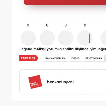
0
0
0
0
Beğendim
Alkışlıyorum
Eğlendim
Düşünceliyim
Beğe
ETIKETLER
BANKA DÜNYASI
DÜŞÜŞ
KRIPTO PARA
bankadunyasi