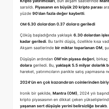
Kripto yatırımcıları
, dün akşam saatlerinde
Mant
sarsıldı.
Piyasanın en büyük 20 kripto parası
ara
yüzde
90’dan fazla değer kaybetti
.
OM 6.30 dolardan 0.37 dolara geriledi
Çöküş başladığında yaklaşık
6.30 dolardan işl
kadar geriledi
. Bu tarihi düşüş, özellikle kısa va
Akşam saatlerinde
bir miktar toparlanan OM
, ş
Düşüşün ardından
OM’nin piyasa değeri
, birkaç
dolara
geriledi. Bu,
yaklaşık 5.5 milyar dolarlık 
hareket, yatırımcıların panikle satış yapmasına 
2024’ün en çok kazandıran coinlerinden biriy
Ironik bir şekilde,
Mantra (OM)
, 2024 yılı başı
kripto piyasasının en dikkat çeken yükselişlerind
yaşanan sert düşüşle yerini belirsizliğe bıraktı
.