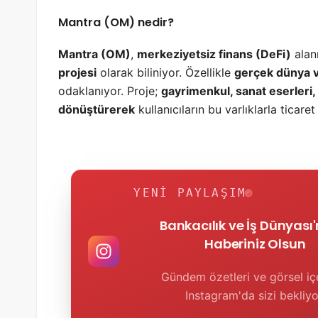
Mantra (OM) nedir?
Mantra (OM)
,
merkeziyetsiz finans (DeFi)
alan
projesi
olarak biliniyor. Özellikle
gerçek dünya v
odaklanıyor. Proje;
gayrimenkul, sanat eserleri, em
dönüştürerek
kullanıcıların bu varlıklarla ticare
YENI PAYLAŞIM
Bankacılık ve İş Dünyası
Haberiniz Olsun
Gündem özetleri ve görsel içe
Instagram'da sizi bekliyo