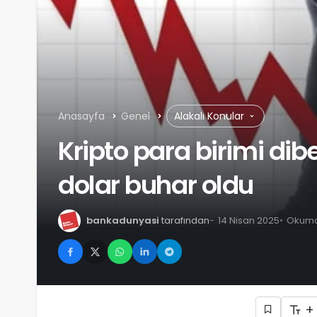
Anasayfa
Genel
Alakalı Konular
Kripto para birimi dibe
dolar buhar oldu
bankadunyasi
tarafından
14 Nisan 2025
Okuma 
+