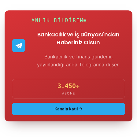
ANLIK BILDIRIM
Bankacılık ve İş Dünyası'ndan
Haberiniz Olsun
Bankacılık ve finans gündemi,
yayınlandığı anda Telegram'a düşer.
3.450
+
ABONE
Kanala katıl