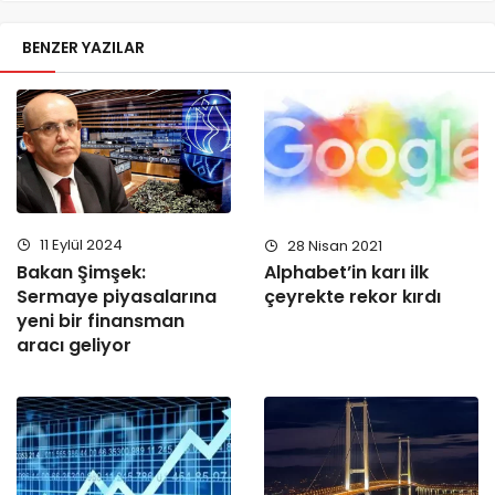
BENZER YAZILAR
11 Eylül 2024
28 Nisan 2021
Bakan Şimşek:
Alphabet’in karı ilk
Sermaye piyasalarına
çeyrekte rekor kırdı
yeni bir finansman
aracı geliyor