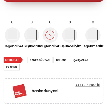
0
0
0
0
0
Beğendim
Alkışlıyorum
Eğlendim
Düşünceliyim
Beğenmedim
ETIKETLER
BANKA DÜNYASI
BEKLENTI
ÇALIŞANLAR
PATRON
YAZARIN PROFILI
bankadunyasi