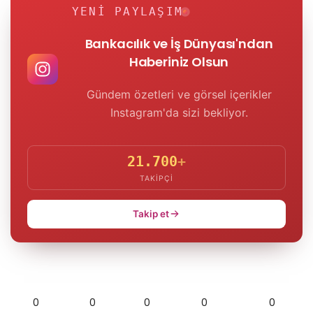
YENI PAYLAŞIM
Bankacılık ve İş Dünyası'ndan
Haberiniz Olsun
Gündem özetleri ve görsel içerikler
Instagram'da sizi bekliyor.
21.700
+
TAKIPÇI
Takip et
0
0
0
0
0