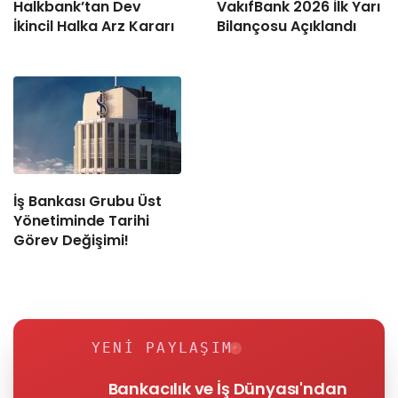
Halkbank’tan Dev
VakıfBank 2026 İlk Yarı
İkincil Halka Arz Kararı
Bilançosu Açıklandı
İş Bankası Grubu Üst
Yönetiminde Tarihi
Görev Değişimi!
YENI PAYLAŞIM
Bankacılık ve İş Dünyası'ndan