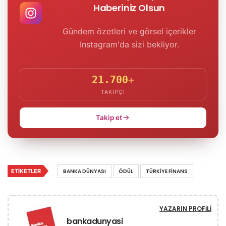
Haberiniz Olsun
Gündem özetleri ve görsel içerikler
Instagram'da sizi bekliyor.
21.700
+
TAKIPÇI
Takip et
ETIKETLER
BANKA DÜNYASI
ÖDÜL
TÜRKIYE FINANS
YAZARIN PROFILI
bankadunyasi