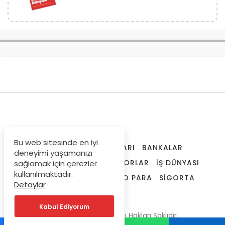
Bu web sitesinde en iyi
ANA SAYFA
İŞ İLANLARI
BANKALAR
deneyimi yaşamanızı
FINANSAL ARAÇLAR
RAPORLAR
İŞ DÜNYASI
sağlamak için çerezler
kullanılmaktadır.
SPK LISANSLAMA
KRIPTO PARA
SIGORTA
Detaylar
DÜNYA
Kabul Ediyorum
© Telif Hakkı 2019, Tüm Hakları Saklıdır.