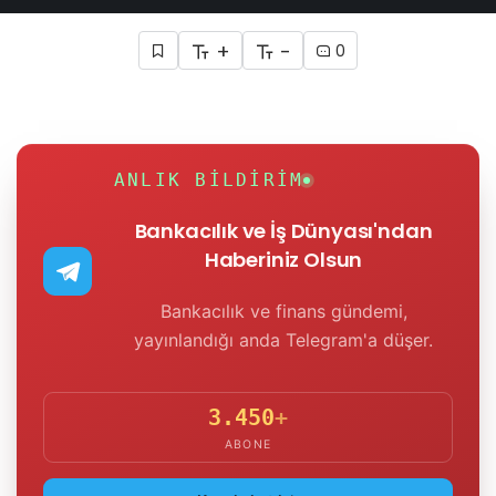
+
-
0
ANLIK BILDIRIM
Bankacılık ve İş Dünyası'ndan
Haberiniz Olsun
Bankacılık ve finans gündemi,
yayınlandığı anda Telegram'a düşer.
3.450
+
ABONE