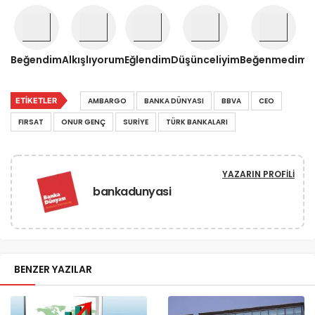
Beğendim
Alkışlıyorum
Eğlendim
Düşünceliyim
Beğenmedim
ETIKETLER
AMBARGO
BANKA DÜNYASI
BBVA
CEO
FIRSAT
ONUR GENÇ
SURIYE
TÜRK BANKALARI
YAZARIN PROFILI
bankadunyasi
BENZER YAZILAR