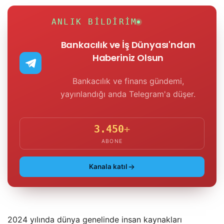
ANLIK BILDIRIM
Bankacılık ve İş Dünyası'ndan
Haberiniz Olsun
Bankacılık ve finans gündemi,
yayınlandığı anda Telegram'a düşer.
3.450
+
ABONE
Kanala katıl
2024 yılında dünya genelinde insan kaynakları