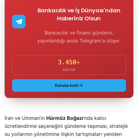
Bankacılık ve İş Dünyası'ndan
Haberiniz Olsun
Bankacılık ve finans gündemi,
yayınlandığı anda Telegram'a düşer.
3.450
+
ABONE
Kanala katıl
İran ve Umman’ın
Hürmüz Boğazı
‘nda kalıcı
ücretlendirme seçeneğini gündeme taşıması, stratejik
su yollarının yönetimine ilişkin tartışmaları yeniden