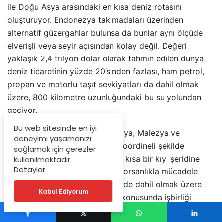
ile Doğu Asya arasındaki en kısa deniz rotasını
oluşturuyor. Endonezya takımadaları üzerinden
alternatif güzergahlar bulunsa da bunlar aynı ölçüde
elverişli veya seyir açısından kolay değil. Değeri
yaklaşık 2,4 trilyon dolar olarak tahmin edilen dünya
deniz ticaretinin yüzde 20’sinden fazlası, ham petrol,
propan ve motorlu taşıt sevkiyatları da dahil olmak
üzere, 800 kilometre uzunluğundaki bu su yolundan
geçiyor.
Bu web sitesinde en iyi
Boğaza kıyısı bulunan Endonezya, Malezya ve
deneyimi yaşamanızı
Singapur, boğazın yönetimini koordineli şekilde
sağlamak için çerezler
yürütoyr. Ayrıca, kuzey ucunda kısa bir kıyı şeridine
kullanılmaktadır.
Detaylar
sahip olan Tayland ile birlikte korsanlıkla mücadele
çalışmaları ve ortak devriyeler de dahil olmak üzere
Kabul Ediyorum
güvenlik ve emniyet önlemleri konusunda işbirliği
yapıyor.