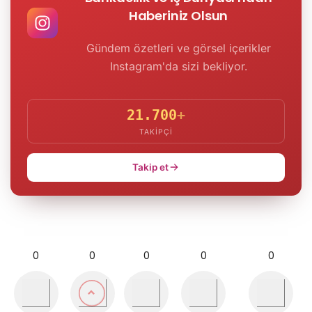
Haberiniz Olsun
Gündem özetleri ve görsel içerikler
Instagram'da sizi bekliyor.
21.700
+
TAKIPÇI
Takip et
0
0
0
0
0