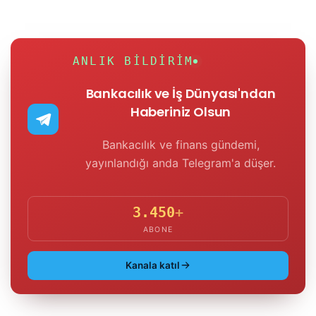
ANLIK BILDIRIM
Bankacılık ve İş Dünyası'ndan
Haberiniz Olsun
Bankacılık ve finans gündemi,
yayınlandığı anda Telegram'a düşer.
3.450
+
ABONE
Kanala katıl