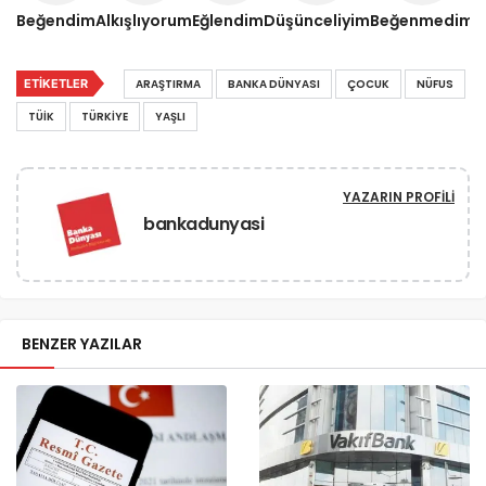
Beğendim
Alkışlıyorum
Eğlendim
Düşünceliyim
Beğenmedim
ETIKETLER
ARAŞTIRMA
BANKA DÜNYASI
ÇOCUK
NÜFUS
TÜİK
TÜRKIYE
YAŞLI
YAZARIN PROFILI
bankadunyasi
BENZER YAZILAR