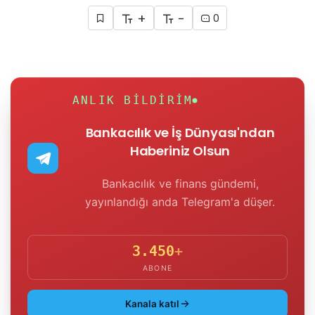
+
-
0
ANLIK BILDIRIM
Bankacılık ve İş Dünyası'ndan
Haberiniz Olsun
Bankacılık ve finans gündemi,
yayınlandığı anda Telegram'a düşer.
3.450
+
ABONE
Kanala katıl