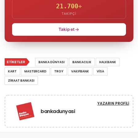
21.700
+
TAKIPÇI
Takip et
ETIKETLER
BANKA DÜNYASI
BANKACILIK
HALKBANK
KART
MASTERCARD
TROY
VAKIFBANK
VISA
ZIRAAT BANKASI
YAZARIN PROFILI
bankadunyasi