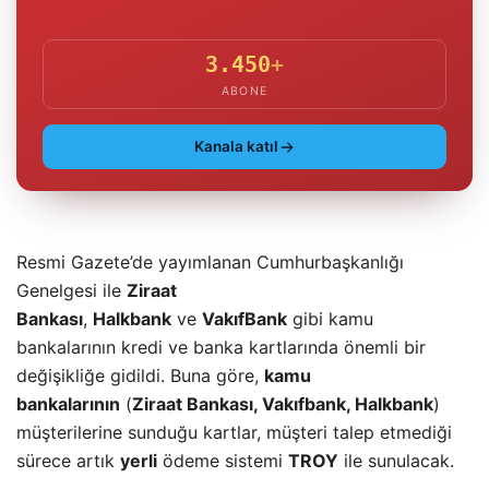
3.450
+
ABONE
Kanala katıl
Resmi Gazete’de yayımlanan Cumhurbaşkanlığı
Genelgesi ile
Ziraat
Bankası
,
Halkbank
ve
VakıfBank
gibi kamu
bankalarının kredi ve banka kartlarında önemli bir
değişikliğe gidildi. Buna göre,
kamu
bankalarının
(
Ziraat Bankası, Vakıfbank, Halkbank
)
müşterilerine sunduğu kartlar, müşteri talep etmediği
sürece artık
yerli
ödeme sistemi
TROY
ile sunulacak.