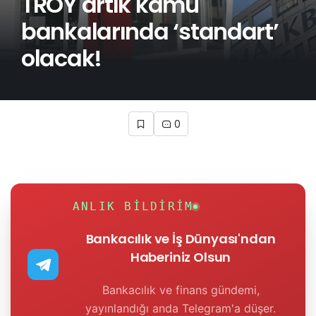
TROY artık kamu
bankalarında ‘standart’
olacak!
0
ANLIK BILDIRIM
Bankacılık ve İş Dünyası'ndan
Haberiniz Olsun
Bankacılık ve finans gündemi,
yayınlandığı anda Telegram'a düşer.