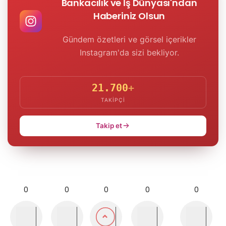
Bankacılık ve İş Dünyası'ndan
Haberiniz Olsun
Gündem özetleri ve görsel içerikler
Instagram'da sizi bekliyor.
21.700
+
TAKIPÇI
Takip et
0
0
0
0
0