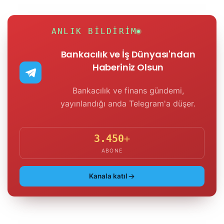
ANLIK BILDIRIM
Bankacılık ve İş Dünyası'ndan
Haberiniz Olsun
Bankacılık ve finans gündemi,
yayınlandığı anda Telegram'a düşer.
3.450
+
ABONE
Kanala katıl