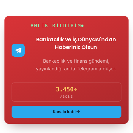
ANLIK BILDIRIM
Bankacılık ve İş Dünyası'ndan
Haberiniz Olsun
Bankacılık ve finans gündemi,
yayınlandığı anda Telegram'a düşer.
3.450
+
ABONE
Kanala katıl