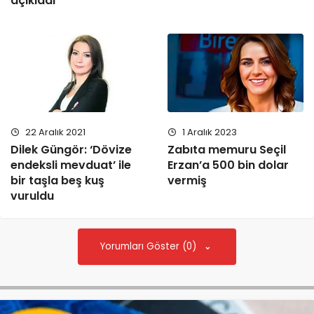
açıkladı
1 Aralık 2023
22 Aralık 2021
Zabıta memuru Seçil
Dilek Güngör: ‘Dövize
Erzan’a 500 bin dolar
endeksli mevduat’ ile
vermiş
bir taşla beş kuş
vuruldu
Yorumları Göster (0)