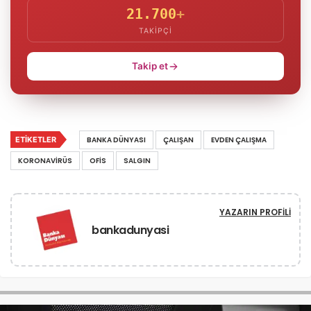
21.700
+
TAKIPÇI
Takip et
ETIKETLER
BANKA DÜNYASI
ÇALIŞAN
EVDEN ÇALIŞMA
KORONAVIRÜS
OFIS
SALGIN
YAZARIN PROFILI
bankadunyasi