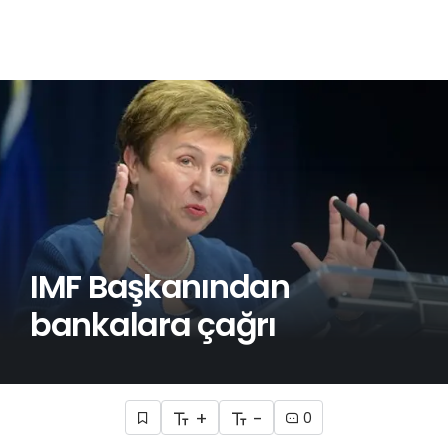
IMF Başkanından
bankalara çağrı
+
-
0