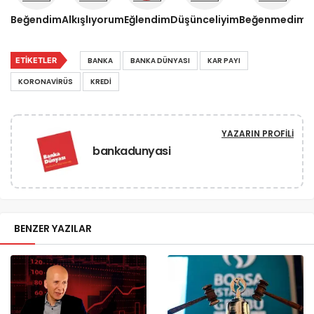
Beğendim
Alkışlıyorum
Eğlendim
Düşünceliyim
Beğenmedim
ETIKETLER
BANKA
BANKA DÜNYASI
KAR PAYI
KORONAVIRÜS
KREDI
YAZARIN PROFILI
bankadunyasi
BENZER YAZILAR