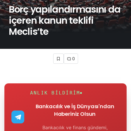
Borç yapılandırmasını da
içeren kanun teklifi
Meclis’te
0
ANLIK BILDIRIM
Bankacılık ve İş Dünyası'ndan
Haberiniz Olsun
Bankacılık ve finans gündemi,