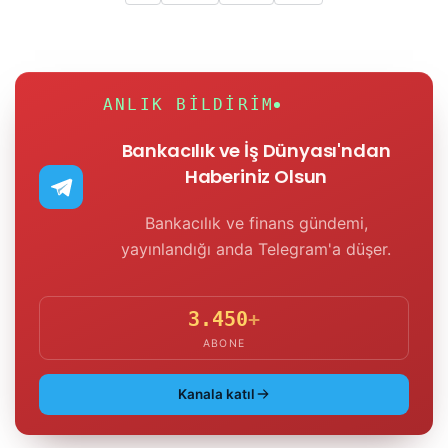
ANLIK BILDIRIM
Bankacılık ve İş Dünyası'ndan
Haberiniz Olsun
Bankacılık ve finans gündemi,
yayınlandığı anda Telegram'a düşer.
3.450
+
ABONE
Kanala katıl