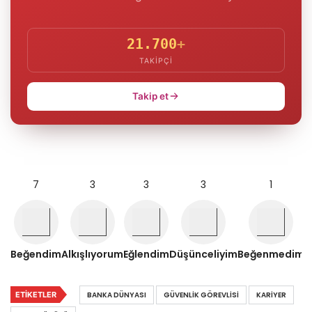
21.700
+
TAKIPÇI
Takip et
7
3
3
3
1
Beğendim
Alkışlıyorum
Eğlendim
Düşünceliyim
Beğenmedim
ETIKETLER
BANKA DÜNYASI
GÜVENLIK GÖREVLISI
KARIYER