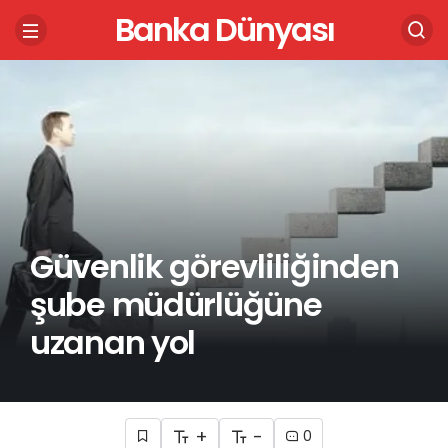
Banka Dünyası
Güvenlik görevliliğinden
şube müdürlüğüne
uzanan yol
+
-
0