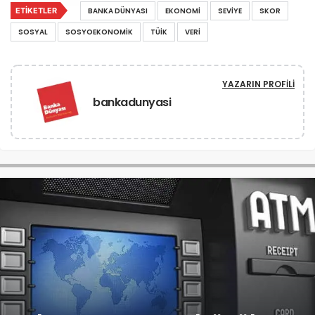
ETIKETLER
BANKA DÜNYASI
EKONOMI
SEVIYE
SKOR
SOSYAL
SOSYOEKONOMIK
TÜIK
VERI
YAZARIN PROFILI
bankadunyasi