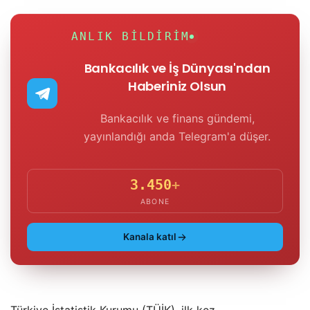
ANLIK BILDIRIM
Bankacılık ve İş Dünyası'ndan
Haberiniz Olsun
Bankacılık ve finans gündemi,
yayınlandığı anda Telegram'a düşer.
3.450
+
ABONE
Kanala katıl