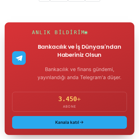
ANLIK BILDIRIM
Bankacılık ve İş Dünyası'ndan
Haberiniz Olsun
Bankacılık ve finans gündemi,
yayınlandığı anda Telegram'a düşer.
3.450
+
ABONE
Kanala katıl