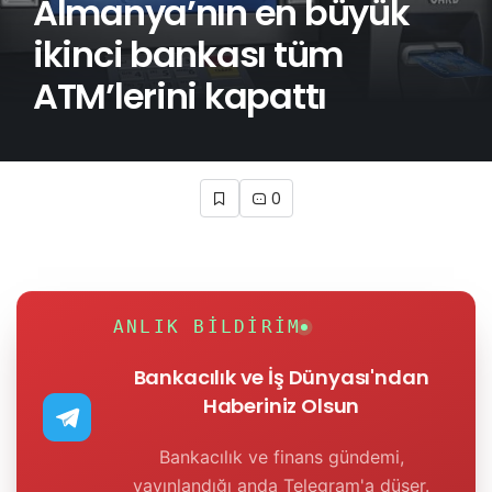
Almanya’nın en büyük
ikinci bankası tüm
ATM’lerini kapattı
0
ANLIK BILDIRIM
Bankacılık ve İş Dünyası'ndan
Haberiniz Olsun
Bankacılık ve finans gündemi,
yayınlandığı anda Telegram'a düşer.