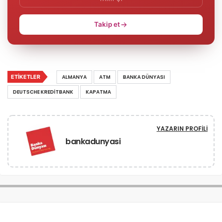
Takip et
ETIKETLER
ALMANYA
ATM
BANKA DÜNYASI
DEUTSCHE KREDITBANK
KAPATMA
YAZARIN PROFILI
bankadunyasi