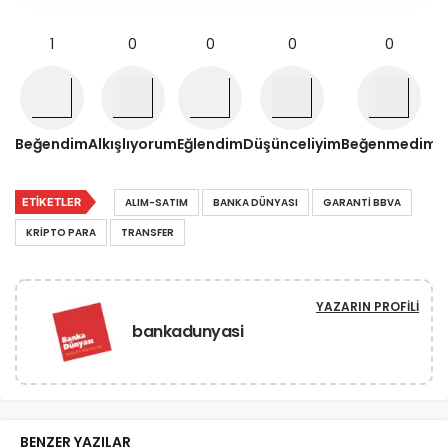
1
0
0
0
0
Beğendim
Alkışlıyorum
Eğlendim
Düşünceliyim
Beğenmedim
ETIKETLER
ALIM-SATIM
BANKA DÜNYASI
GARANTI BBVA
KRIPTO PARA
TRANSFER
YAZARIN PROFILI
bankadunyasi
BENZER YAZILAR