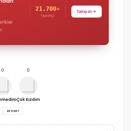
'ndan
21.700
+
Takip et
TAKIPÇI
rikler
r.
0
0
nmedim
Çok Kızdım
EK KART