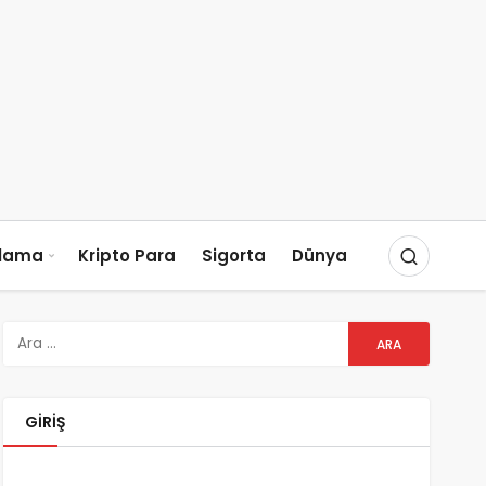
slama
Kripto Para
Sigorta
Dünya
GIRIŞ