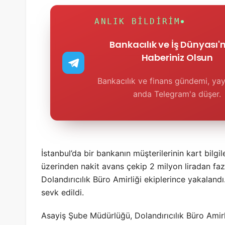
ANLIK BILDIRIM
Bankacılık ve İş Dünyası
Haberiniz Olsun
Bankacılık ve finans gündemi, yay
anda Telegram'a düşer.
İstanbul’da bir bankanın müşterilerinin kart bilgil
üzerinden nakit avans çekip 2 milyon liradan f
Dolandırıcılık Büro Amirliği ekiplerince yakalandı. 
sevk edildi.
Asayiş Şube Müdürlüğü, Dolandırıcılık Büro Amirl