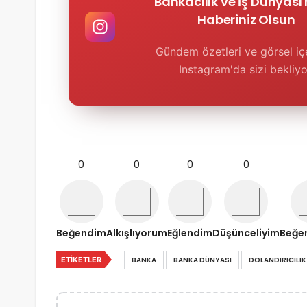
Bankacılık ve İş Dünyası
Haberiniz Olsun
Gündem özetleri ve görsel içe
Instagram'da sizi bekliyo
0
0
0
0
Beğendim
Alkışlıyorum
Eğlendim
Düşünceliyim
Beğe
ETIKETLER
BANKA
BANKA DÜNYASI
DOLANDIRICILIK