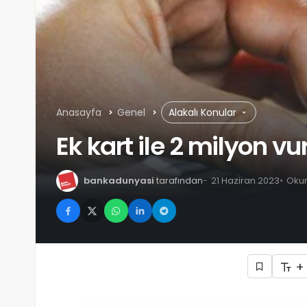
Anasayfa
Genel
Alakalı Konular
Ek kart ile 2 milyon v
bankadunyasi
tarafından
21 Haziran 2023
Okum
+