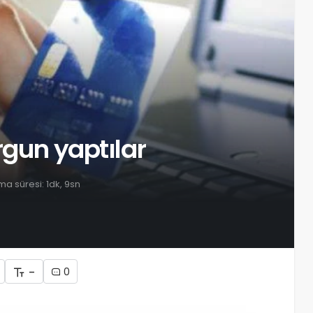
urgun yaptılar
a süresi: 1dk, 9sn
-
0