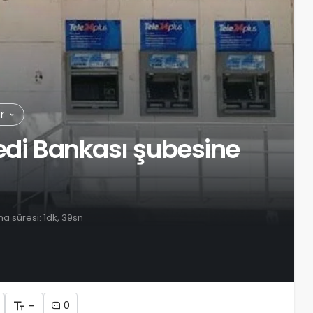
ar
edi Bankası şubesine
 süresi: 1dk, 39sn
-
0