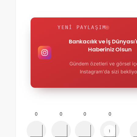
YENI PAYLAŞIM
Bankacılık ve İş Dünyası
Haberiniz Olsun
Gündem özetleri ve görsel içe
Instagram'da sizi bekliyo
0
0
0
0