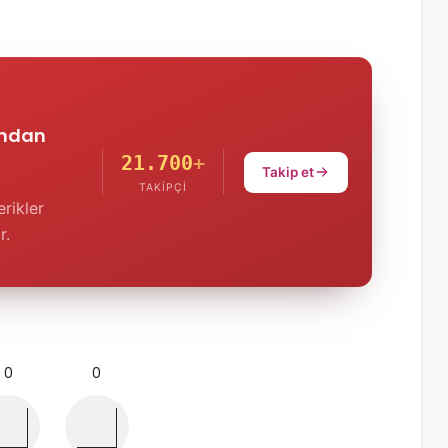
'ndan
21.700
+
Takip et
TAKIPÇI
rikler
r.
0
0