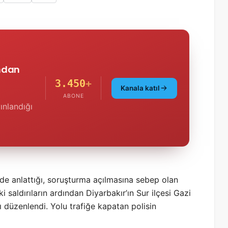
'ndan
3.450
+
Kanala katıl
ABONE
ınlandığı
de anlattığı, soruşturma açılmasına sebep olan
i saldırıların ardından Diyarbakır’ın Sur ilçesi Gazi
ı düzenlendi. Yolu trafiğe kapatan polisin