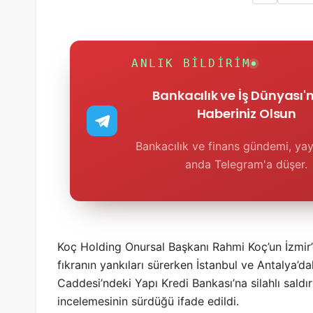
ANLIK BILDIRIM
Bankacılık ve İş Dünyası
Haberiniz Olsun
Bankacılık ve finans gündemi, yay
anda Telegram'a düşer.
Koç Holding Onursal Başkanı Rahmi Koç’un İzmir’
fıkranın yankıları sürerken İstanbul ve Antalya’dak
Caddesi’ndeki Yapı Kredi Bankası’na silahlı saldır
incelemesinin sürdüğü ifade edildi.