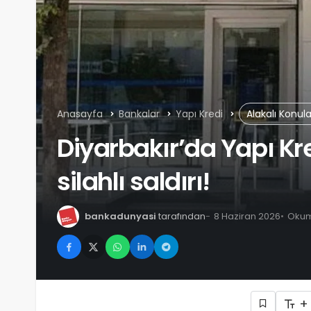
Anasayfa
Bankalar
Yapı Kredi
Alakalı Konul
Diyarbakır’da Yapı Kr
silahlı saldırı!
bankadunyasi
tarafından
8 Haziran 2026
Okuma
+