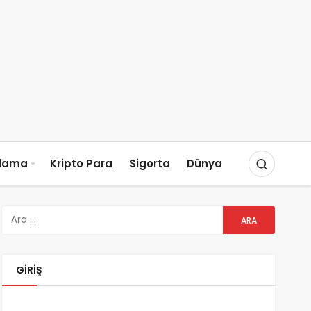
slama
Kripto Para
Sigorta
Dünya
GIRIŞ