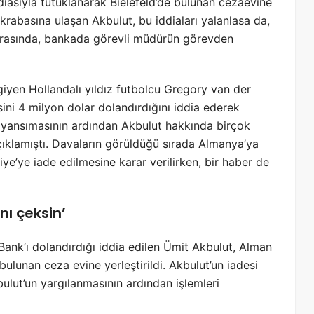
diasıyla tutuklanarak Bielefeld’de bulunan cezaevine
akrabasına ulaşan Akbulut, bu iddiaları yalanlasa da,
sonrasında, bankada görevli müdürün görevden
iyen Hollandalı yıldız futbolcu Gregory van der
ni 4 milyon dolar dolandırdığını iddia ederek
yansımasının ardından Akbulut hakkında birçok
klamıştı. Davaların görüldüğü sırada Almanya’ya
e’ye iade edilmesine karar verilirken, bir haber de
nı çeksin’
nk’ı dolandırdığı iddia edilen Ümit Akbulut, Alman
 bulunan ceza evine yerleştirildi. Akbulut’un iadesi
kbulut’un yargılanmasının ardından işlemleri