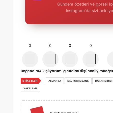
Gündem özetleri ve görsel içe
Instagram'da sizi bekliyo
0
0
0
0
Beğendim
Alkışlıyorum
Eğlendim
Düşünceliyim
Beğe
ETIKETLER
ALMANYA
DEUTSCHE BANK
DOLANDIRICI
YAKALAMA