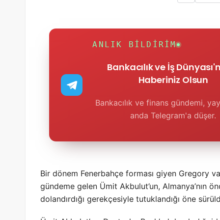
ANLIK BILDIRIM
Bankacılık ve İş Dünyası
Haberiniz Olsun
Bankacılık ve finans gündemi, yay
anda Telegram'a düşer.
Bir dönem Fenerbahçe forması giyen Gregory van 
gündeme gelen Ümit Akbulut’un, Almanya’nın ön
dolandırdığı gerekçesiyle tutuklandığı öne sürül