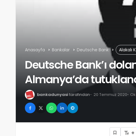
Anasayfa
Bankalar
Deutsche Bank
Alakalı 
Deutsche Bank’ı dola
Almanya’da tutuklan
bankadunyasi
tarafından
20 Temmuz 2020
Ok
+