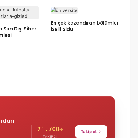
En çok kazandıran bölümler
 Sıra Dışı Siber
belli oldu
mlesi
'ndan
21.700
+
Takip et
TAKIPÇI