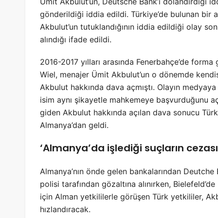
Ümit Akbulut’un, Deutsche Bank’ı dolandırdığı id
gönderildiği iddia edildi. Türkiye’de bulunan bir 
Akbulut’un tutuklandığının iddia edildiği olay 
alındığı ifade edildi.
2016-2017 yılları arasında Fenerbahçe’de forma g
Wiel, menajer Ümit Akbulut’un o dönemde kendisi
Akbulut hakkında dava açmıştı. Olayın medyaya 
isim aynı şikayetle mahkemeye başvurduğunu açı
giden Akbulut hakkında açılan dava sonucu Türkiy
Almanya’dan geldi.
‘Almanya’da işlediği suçların cezası
Almanya’nın önde gelen bankalarından Deutche Ba
polisi tarafından gözaltına alınırken, Bielefeld’de
için Alman yetkililerle görüşen Türk yetkililer, A
hızlandıracak.