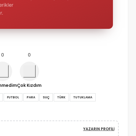
rikler
r.
0
0
nmedim
Çok Kızdım
FUTBOL
PARA
SUÇ
TÜRK
TUTUKLAMA
YAZARIN PROFILI