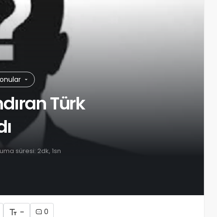
Konular
ndıran Türk
dı
uma süresi: 2dk, 1sn
-
0