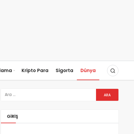
slama
Kripto Para
Sigorta
Dünya
GIRIŞ