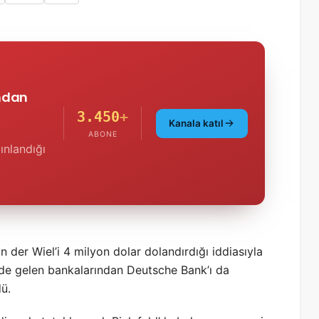
'ndan
3.450
+
Kanala katıl
ABONE
ınlandığı
der Wiel’i 4 milyon dolar dolandırdığı iddiasıyla
de gelen bankalarından Deutsche Bank’ı da
dü.