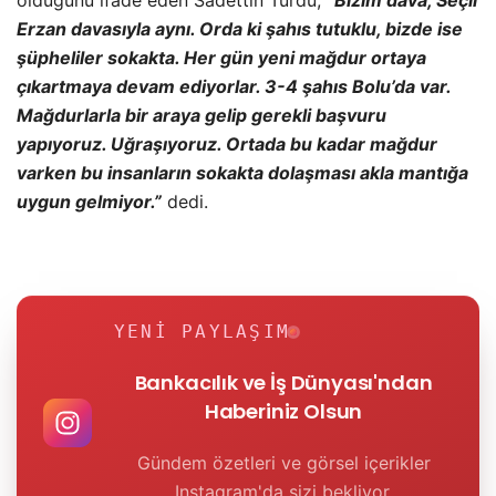
Erzan davasıyla aynı. Orda ki şahıs tutuklu, bizde ise
şüpheliler sokakta. Her gün yeni mağdur ortaya
çıkartmaya devam ediyorlar. 3-4 şahıs Bolu’da var.
Mağdurlarla bir araya gelip gerekli başvuru
yapıyoruz. Uğraşıyoruz. Ortada bu kadar mağdur
varken bu insanların sokakta dolaşması akla mantığa
uygun gelmiyor.”
dedi.
YENI PAYLAŞIM
Bankacılık ve İş Dünyası'ndan
Haberiniz Olsun
Gündem özetleri ve görsel içerikler
Instagram'da sizi bekliyor.