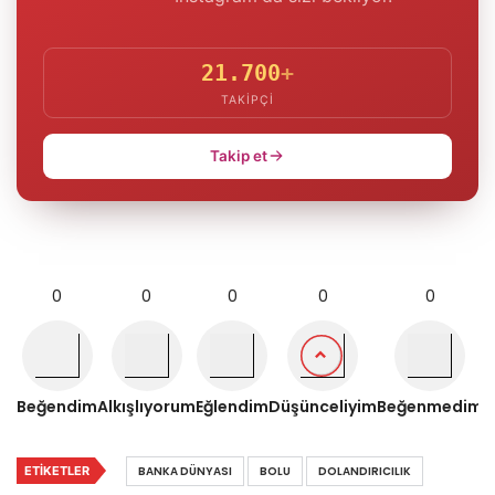
21.700
+
TAKIPÇI
Takip et
0
0
0
0
0
Beğendim
Alkışlıyorum
Eğlendim
Düşünceliyim
Beğenmedim
ETIKETLER
BANKA DÜNYASI
BOLU
DOLANDIRICILIK