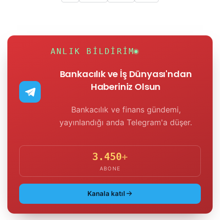
ANLIK BILDIRIM
Bankacılık ve İş Dünyası'ndan
Haberiniz Olsun
Bankacılık ve finans gündemi,
yayınlandığı anda Telegram'a düşer.
3.450
+
ABONE
Kanala katıl