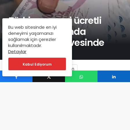
Türkiye asgari ücretli
Bu web sitesinde en iyi
çalışan sayısında
deneyimi yaşamanızı
Avrupa’nın zirvesinde
sağlamak için çerezler
kullanılmaktadır.
Detaylar
Kabul Ediyorum
0
ANLIK BILDIRIM
Bankacılık ve İş Dünyası'ndan
Haberiniz Olsun