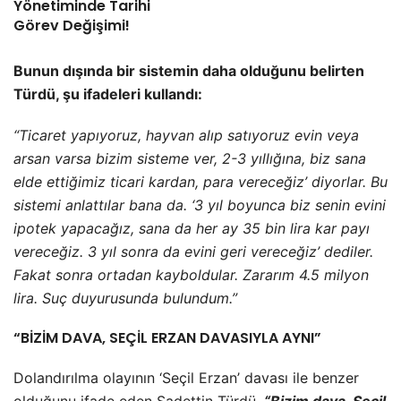
Yönetiminde Tarihi
Görev Değişimi!
Bunun dışında bir sistemin daha olduğunu belirten
Türdü, şu ifadeleri kullandı:
“Ticaret yapıyoruz, hayvan alıp satıyoruz evin veya
arsan varsa bizim sisteme ver, 2-3 yıllığına, biz sana
elde ettiğimiz ticari kardan, para vereceğiz’ diyorlar. Bu
sistemi anlattılar bana da. ‘3 yıl boyunca biz senin evini
ipotek yapacağız, sana da her ay 35 bin lira kar payı
vereceğiz. 3 yıl sonra da evini geri vereceğiz’ dediler.
Fakat sonra ortadan kayboldular. Zararım 4.5 milyon
lira. Suç duyurusunda bulundum.”
“BİZİM DAVA, SEÇİL ERZAN DAVASIYLA AYNI”
Dolandırılma olayının ‘Seçil Erzan’ davası ile benzer
olduğunu ifade eden Sadettin Türdü,
“Bizim dava, Seçil