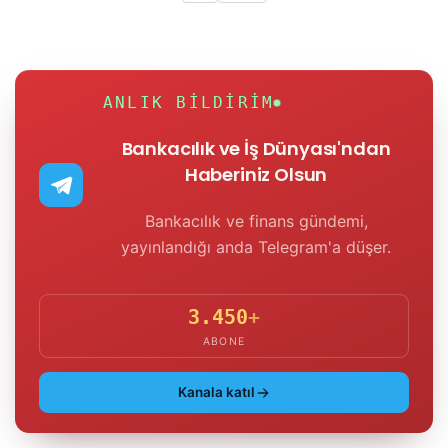
ANLIK BILDIRIM
Bankacılık ve İş Dünyası'ndan
Haberiniz Olsun
Bankacılık ve finans gündemi,
yayınlandığı anda Telegram'a düşer.
3.450
+
ABONE
Kanala katıl