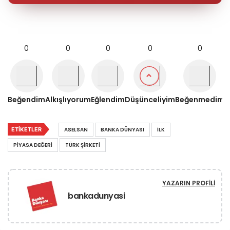
0
0
0
0
0
Beğendim
Alkışlıyorum
Eğlendim
Düşünceliyim
Beğenmedim
ETIKETLER
ASELSAN
BANKA DÜNYASI
ILK
PIYASA DEĞERI
TÜRK ŞIRKETI
YAZARIN PROFILI
bankadunyasi