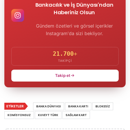
Bankacılık ve İş Dünyası'ndan
Haberiniz Olsun
Gündem özetleri ve görsel içerikler
Instagram'da sizi bekliyor.
21.700
+
TAKIPÇI
Takip et
ETIKETLER
BANKA DÜNYASI
BANKA KARTI
BLOKESIZ
KOMISYONSUZ
KUVEYT TÜRK
SAĞLAM KART