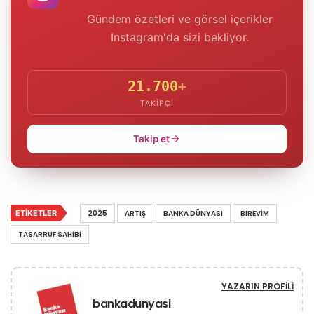
Gündem özetleri ve görsel içerikler
Instagram'da sizi bekliyor.
21.700
+
TAKIPÇI
Takip et
ETIKETLER
2025
ARTIŞ
BANKA DÜNYASI
BIREVIM
TASARRUF SAHIBI
YAZARIN PROFILI
bankadunyasi