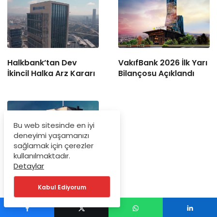
Halkbank’tan Dev
VakıfBank 2026 İlk Yarı
İkincil Halka Arz Kararı
Bilançosu Açıklandı
Bu web sitesinde en iyi
deneyimi yaşamanızı
sağlamak için çerezler
kullanılmaktadır.
Detaylar
İş Bankası Grubu Üst
Yönetiminde Tarihi
Kabul Ediyorum
Görev Değişimi!
FutureBright Group Kurucu Ortağı Akan Abula da