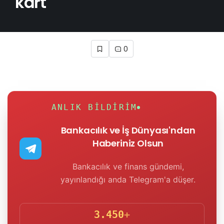
kart
0
ANLIK BILDIRIM
Bankacılık ve İş Dünyası'ndan
Haberiniz Olsun
Bankacılık ve finans gündemi,
yayınlandığı anda Telegram'a düşer.
3.450
+