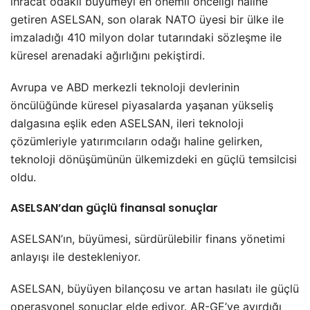
ihracat odaklı büyümeyi en önemli önceliği haline
getiren ASELSAN, son olarak NATO üyesi bir ülke ile
imzaladığı 410 milyon dolar tutarındaki sözleşme ile
küresel arenadaki ağırlığını pekiştirdi.
Avrupa ve ABD merkezli teknoloji devlerinin
öncülüğünde küresel piyasalarda yaşanan yükseliş
dalgasına eşlik eden ASELSAN, ileri teknoloji
çözümleriyle yatırımcıların odağı haline gelirken,
teknoloji dönüşümünün ülkemizdeki en güçlü temsilcisi
oldu.
ASELSAN’dan güçlü finansal sonuçlar
ASELSAN’ın, büyümesi, sürdürülebilir finans yönetimi
anlayışı ile destekleniyor.
ASELSAN, büyüyen bilançosu ve artan hasılatı ile güçlü
operasyonel sonuçlar elde ediyor. AR-GE’ye ayırdığı