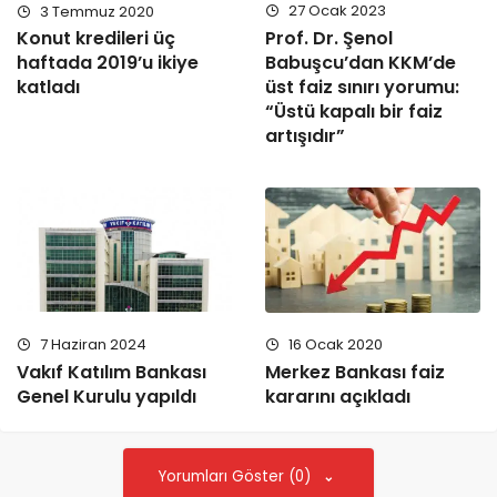
27 Ocak 2023
3 Temmuz 2020
Prof. Dr. Şenol
Konut kredileri üç
Babuşcu’dan KKM’de
haftada 2019’u ikiye
üst faiz sınırı yorumu:
katladı
“Üstü kapalı bir faiz
artışıdır”
7 Haziran 2024
16 Ocak 2020
Vakıf Katılım Bankası
Merkez Bankası faiz
Genel Kurulu yapıldı
kararını açıkladı
Yorumları Göster (0)