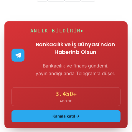
ANLIK BILDIRIM
Bankacılık ve İş Dünyası'ndan
Haberiniz Olsun
Bankacılık ve finans gündemi,
yayınlandığı anda Telegram'a düşer.
3.450
+
ABONE
Kanala katıl