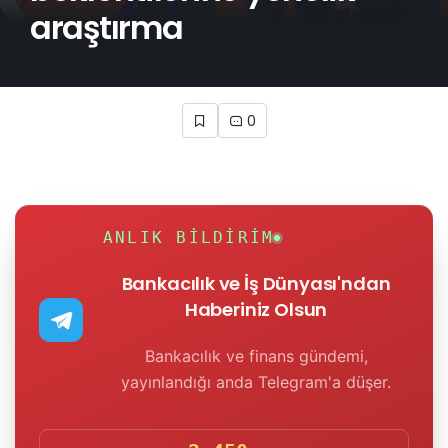
araştırma
0
ANLIK BILDIRIM
Bankacılık ve İş Dünyası'ndan
Haberiniz Olsun
Bankacılık ve finans gündemi,
yayınlandığı anda Telegram'a düşer.