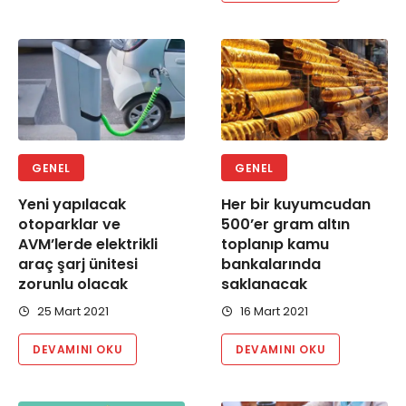
GENEL
GENEL
Yeni yapılacak
Her bir kuyumcudan
otoparklar ve
500’er gram altın
AVM’lerde elektrikli
toplanıp kamu
araç şarj ünitesi
bankalarında
zorunlu olacak
saklanacak
25 Mart 2021
16 Mart 2021
DEVAMINI OKU
DEVAMINI OKU