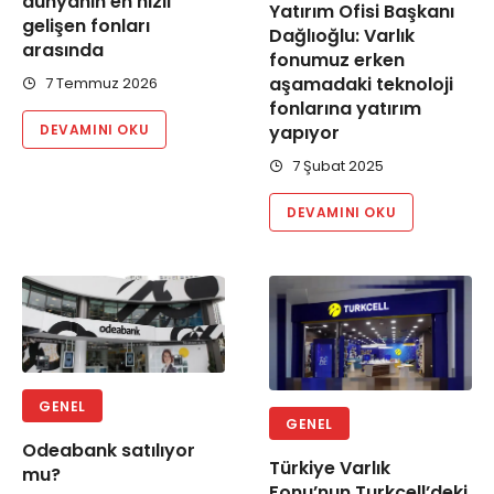
dünyanın en hızlı
Yatırım Ofisi Başkanı
gelişen fonları
Dağlıoğlu: Varlık
arasında
fonumuz erken
aşamadaki teknoloji
7 Temmuz 2026
fonlarına yatırım
DEVAMINI OKU
yapıyor
7 Şubat 2025
DEVAMINI OKU
GENEL
GENEL
Odeabank satılıyor
Türkiye Varlık
mu?
Fonu’nun Turkcell’deki