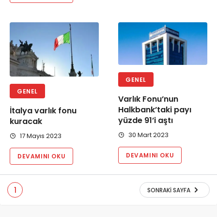
GENEL
GENEL
Varlık Fonu’nun
Halkbank’taki payı
İtalya varlık fonu
yüzde 91’i aştı
kuracak
30 Mart 2023
17 Mayıs 2023
DEVAMINI OKU
DEVAMINI OKU
1
SONRAKI SAYFA