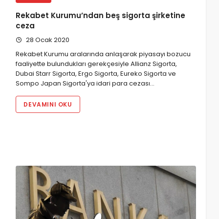
Rekabet Kurumu’ndan beş sigorta şirketine
ceza
28 Ocak 2020
Rekabet Kurumu aralarında anlaşarak piyasayı bozucu
faaliyette bulundukları gerekçesiyle Allianz Sigorta,
Dubai Starr Sigorta, Ergo Sigorta, Eureko Sigorta ve
Sompo Japan Sigorta'ya idari para cezası…
DEVAMINI OKU