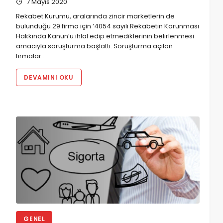
7 Mayıs 2020
Rekabet Kurumu, aralarında zincir marketlerin de
bulunduğu 29 firma için ‘4054 sayılı Rekabetin Korunması
Hakkında Kanun’u ihlal edip etmediklerinin belirlenmesi
amacıyla soruşturma başlattı. Soruşturma açılan
firmalar…
DEVAMINI OKU
GENEL