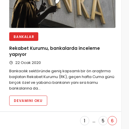
BANKALAR
Rekabet Kurumu, bankalarda inceleme
yapıyor
22 Ocak 2020
Bankacılık sektöründe geniş kapsamlı bir ön araştırma
başlatan Rekabet Kurumu (RK), geçen hafta Cuma günü
birçok özel ve yabancı bankanın yanı sıra kamu
bankalarına da…
DEVAMINI OKU
1
…
5
6