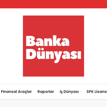
Finansal Araçlar
Raporlar
İş Dünyası
SPK Lisan