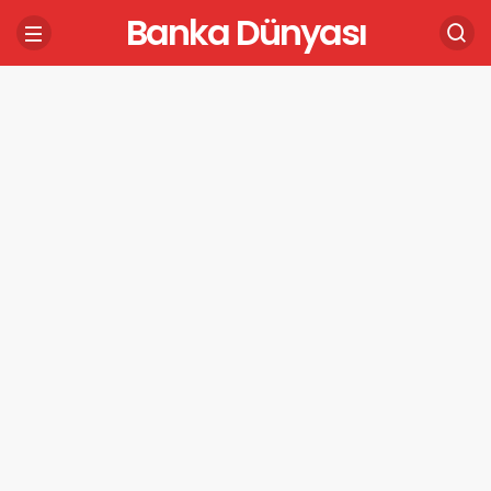
Banka Dünyası