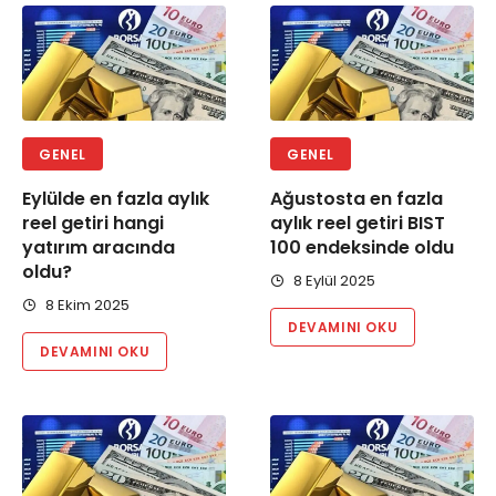
GENEL
GENEL
Eylülde en fazla aylık
Ağustosta en fazla
reel getiri hangi
aylık reel getiri BIST
yatırım aracında
100 endeksinde oldu
oldu?
8 Eylül 2025
8 Ekim 2025
DEVAMINI OKU
DEVAMINI OKU