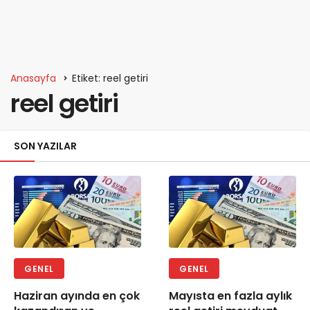
Anasayfa
Etiket: reel getiri
reel getiri
SON YAZILAR
GENEL
GENEL
Haziran ayında en çok
Mayısta en fazla aylık