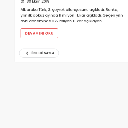
30 Ekim 2019
Albaraka Türk, 3. çeyrek bilançosunu açıkladı. Banka,
yılın ilk dokuz ayında 11 milyon TL kar açıkladı. Geçen yılın
aynı döneminde 372 milyon TL kar açıklayan…
DEVAMINI OKU
ÖNCEKI SAYFA