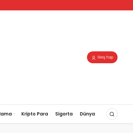
Giriş Yap
slama
Kripto Para
Sigorta
Dünya