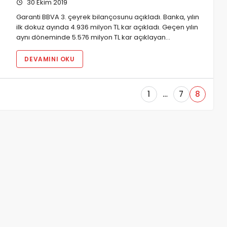
30 Ekim 2019
Garanti BBVA 3. çeyrek bilançosunu açıkladı. Banka, yılın
ilk dokuz ayında 4.936 milyon TL kar açıkladı. Geçen yılın
aynı döneminde 5.576 milyon TL kar açıklayan…
DEVAMINI OKU
1
…
7
8