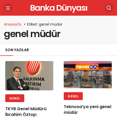
Banka Dünyası
Anasayfa
Etiket: genel müdür
genel müdür
SON YAZILAR
GENEL
GENEL
Teknosa’ya yeni genel
TKYB Genel Müdürü
müdür
İbrahim Öztop: