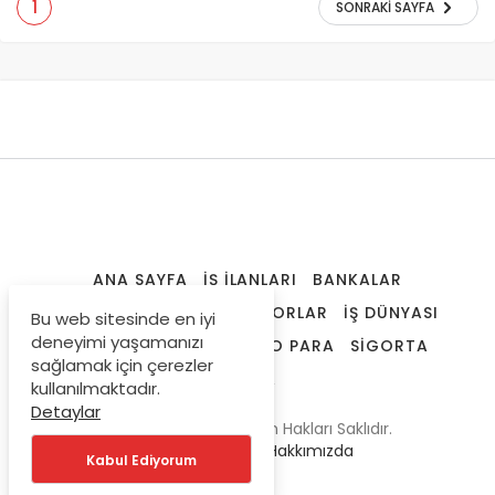
1
SONRAKI SAYFA
ANA SAYFA
İŞ İLANLARI
BANKALAR
FINANSAL ARAÇLAR
RAPORLAR
İŞ DÜNYASI
Bu web sitesinde en iyi
deneyimi yaşamanızı
SPK LISANSLAMA
KRIPTO PARA
SIGORTA
sağlamak için çerezler
DÜNYA
kullanılmaktadır.
Detaylar
© Telif Hakkı 2019, Tüm Hakları Saklıdır.
Gizlilik Politikası
|
Hakkımızda
Kabul Ediyorum