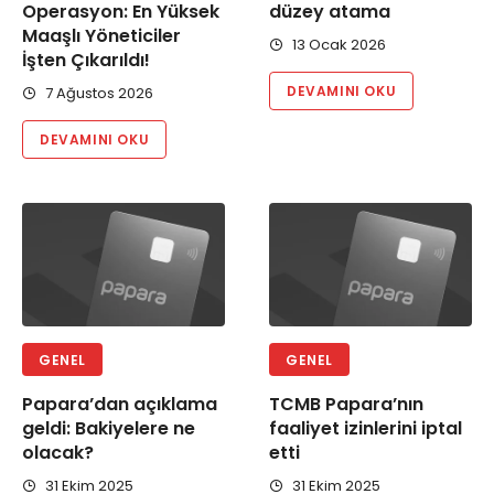
Operasyon: En Yüksek
düzey atama
Maaşlı Yöneticiler
13 Ocak 2026
İşten Çıkarıldı!
DEVAMINI OKU
7 Ağustos 2026
DEVAMINI OKU
GENEL
GENEL
Papara’dan açıklama
TCMB Papara’nın
geldi: Bakiyelere ne
faaliyet izinlerini iptal
olacak?
etti
31 Ekim 2025
31 Ekim 2025