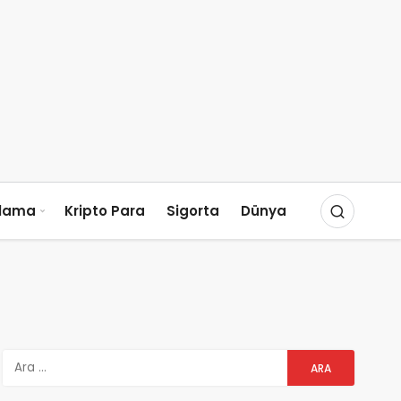
slama
Kripto Para
Sigorta
Dünya