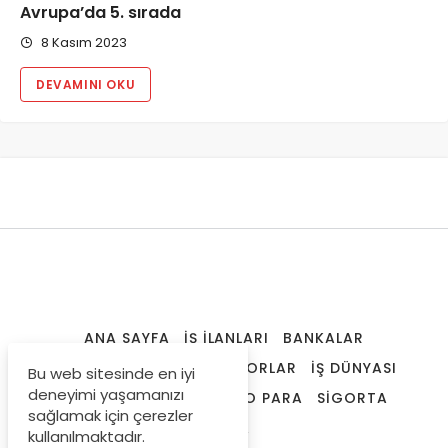
Avrupa’da 5. sırada
8 Kasım 2023
DEVAMINI OKU
ANA SAYFA
İŞ İLANLARI
BANKALAR
FINANSAL ARAÇLAR
RAPORLAR
İŞ DÜNYASI
Bu web sitesinde en iyi
deneyimi yaşamanızı
SPK LISANSLAMA
KRIPTO PARA
SIGORTA
sağlamak için çerezler
DÜNYA
kullanılmaktadır.