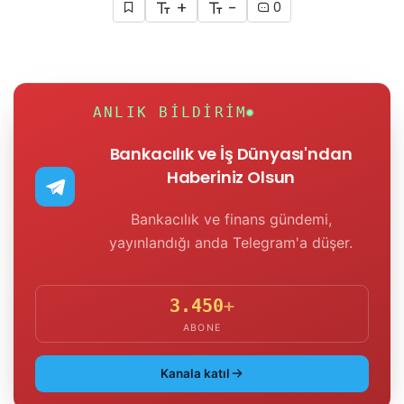
+
-
0
ANLIK BILDIRIM
Bankacılık ve İş Dünyası'ndan
Haberiniz Olsun
Bankacılık ve finans gündemi,
yayınlandığı anda Telegram'a düşer.
3.450
+
ABONE
Kanala katıl