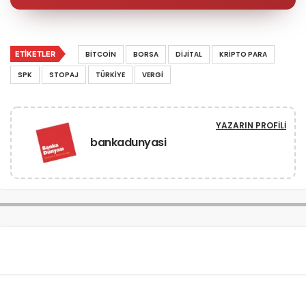
ETIKETLER
BITCOIN
BORSA
DIJITAL
KRIPTO PARA
SPK
STOPAJ
TÜRKIYE
VERGI
YAZARIN PROFILI
bankadunyasi