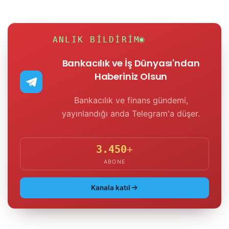
ANLIK BILDIRIM
Bankacılık ve İş Dünyası'ndan
Haberiniz Olsun
Bankacılık ve finans gündemi,
yayınlandığı anda Telegram'a düşer.
3.450
+
ABONE
Kanala katıl