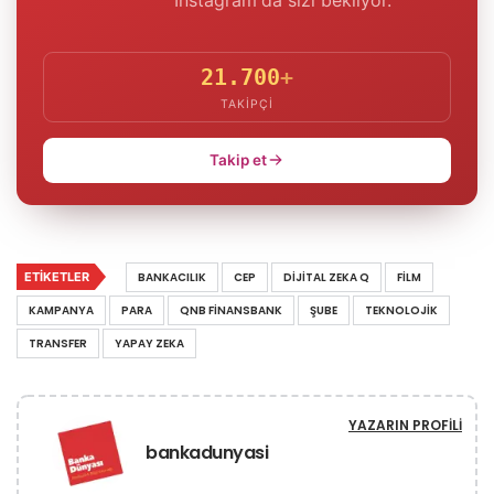
21.700
+
TAKIPÇI
Takip et
ETIKETLER
BANKACILIK
CEP
DIJITAL ZEKA Q
FILM
KAMPANYA
PARA
QNB FINANSBANK
ŞUBE
TEKNOLOJIK
TRANSFER
YAPAY ZEKA
YAZARIN PROFILI
bankadunyasi