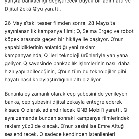
yarışta bankacılığı değiştirecek büyük bir adım attı ve
Dijital Zekâ Q’yu yarattı.
26 Mayıs’taki teaser filmden sonra, 28 Mayıs’ta
yayınlanan ilk kampanya filmi; Q, Selma Ergeç ve robot
köpek arasında geçen bir hikâye ile başlıyor. Q’nun
yapabildiklerinin anlatıldığı yeni reklam
kampanyasında, Q ileri teknoloji ürünleriyle yan yana
geliyor. Q sayesinde bankacılık işlemlerinin nasıl daha
hızlı yapılabileceğinin, Q’nun tüm bu teknolojiler gibi
hayatı nasıl kolaylaştırdığının altı çiziliyor.
Bununla eş zamanlı olarak cep şubesini de yenileyen
banka, cep şubesini dijital zekâyla entegre ederek
kısaca Q olarak adlandırılacak QNB Mobil’i yarattı. Q
aynı zamanda bundan sonraki kampanya filmlerindeki
reklam yüzü de olacak. Q’nun sesini ise Emre Altuğ
seslendirecek. Q sadece kendinden istenilenleri